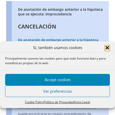
De anotación de embargo anterior a la hipoteca
que se ejecuta: improcedencia
CANCELACIÓN
De anotación de embargo anterior a la hipoteca
que se ejecuta: improcedencia
Sí, también usamos cookies
De anotación de embargo anterior a la hipoteca
Principalmente usamos las cookies para que todo funcione bien y para
estadísticas propias de la web.
que se ejecuta: improcedencia
No procede la cancelación de anotaciones de embargo
Accept cookies
practicadas en el Registro de la Propiedad con
anterioridad a la inscripción de la hipoteca ejecutada en
Ver preferencias
garantía de un crédito de fecha anterior al de las
mencionadas anotaciones, puesto que la solución del
Cookie Policy
Política de Privacidad
Aviso Legal
conflicto de preferencias entre diversos créditos no
puede encontrarse en ningún procedimiento de