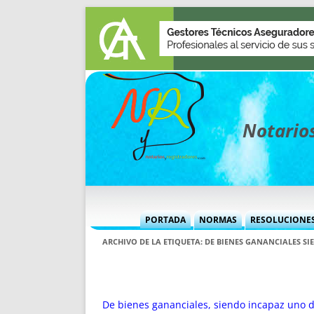
Notarios
PORTADA
NORMAS
RESOLUCIONE
MÁS USADAS (CUADRO)
INFORMES 
ARCHIVO DE LA ETIQUETA:
DE BIENES GANANCIALES S
INFORMES MENSUALES
VOCES P
MÁS DESTACADAS
VOCES M
TITULARES DESDE 2002
TITULARES
De bienes gananciales, siendo incapaz uno 