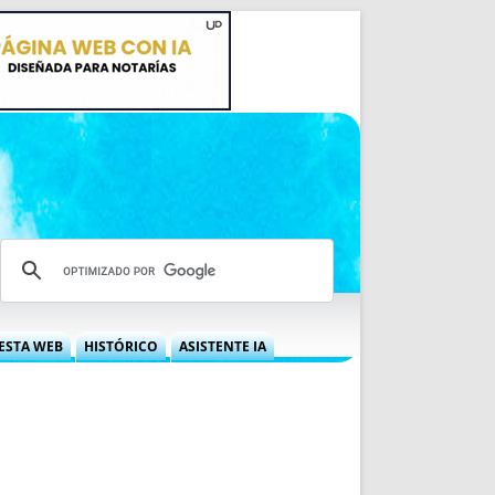
ESTA WEB
HISTÓRICO
ASISTENTE IA
A DGRN
QUÉ OFRECEMOS
 NIF
IDEARIO WEB
 LABORAL
QUIÉNES SOMOS
ÁBILES
HISTORIA