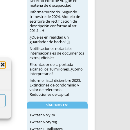
Derecho Foral de Aragón en
materia de discapacidad
Informe territorio. Segundo
trimestre de 2024. Modelo de
escritura de rectificación de
descripción conforme al art.
201.1 LH
¿Qué es en realidad un
guardador de hecho?[i]
Notificaciones notariales
internacionales de documentos
extrajudiciales
El contador de la portada
alcanzó los 10 millones. ¿Cómo
interpretarlo?
Informe fiscal diciembre 2023.
Extinciones de condominio y
valor de referencia.
Reducciones de capital
SÍGUENOS EN:
Twitter NNyRR
Twitter Notyreg
Twitter C. Ballugera