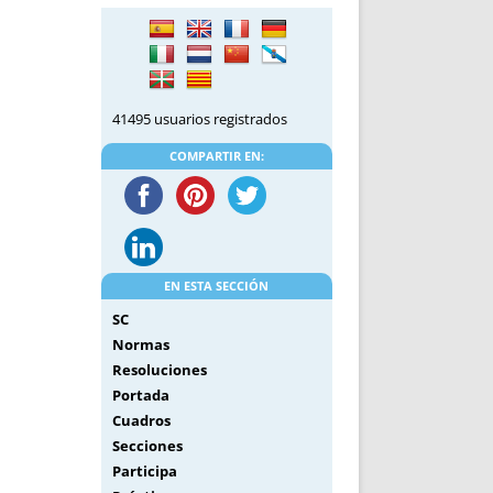
DE INICIO
PREMIO NYR
VORITOS
CONVENCIONES ANUALES
A IRPF
NUEVA ETAPA
AS
POLÍTICA DE PRIVACIDAD
41495 usuarios registrados
IJUELAS
AVISO LEGAL
POTECA
REPORTAR INCIDENCIA
COMPARTIR EN:
PERES
LOGOTIPO
CES
ENTREVISTAS
SONRISA
ENVÍA CORREO
EN ESTA SECCIÓN
CANALES DE VÍDEO
SC
Normas
Resoluciones
Portada
Cuadros
Secciones
Participa