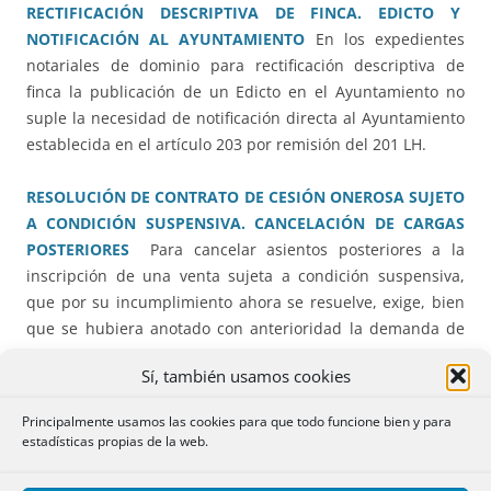
RECTIFICACIÓN DESCRIPTIVA DE FINCA. EDICTO Y
NOTIFICACIÓN AL AYUNTAMIENTO
En los expedientes
notariales de dominio para rectificación descriptiva de
finca la publicación de un Edicto en el Ayuntamiento no
suple la necesidad de notificación directa al Ayuntamiento
establecida en el artículo 203 por remisión del 201 LH.
RESOLUCIÓN DE CONTRATO DE CESIÓN ONEROSA SUJETO
A CONDICIÓN SUSPENSIVA. CANCELACIÓN DE CARGAS
POSTERIORES
Para cancelar asientos posteriores a la
inscripción de una venta sujeta a condición suspensiva,
que por su incumplimiento ahora se resuelve, exige, bien
que se hubiera anotado con anterioridad la demanda de
su ejecución en el Registro, bien la intervención de los
Sí, también usamos cookies
titulares de los indicados asientos en el procedimiento de
resolución para evitar su indefensión
Principalmente usamos las cookies para que todo funcione bien y para
estadísticas propias de la web.
EXPEDIENTE NOTARIAL DE INMATRICULACIÓN DE DOS
CUOTAS INDIVISAS DE UNA FINCA. OPOSICIÓN DEL