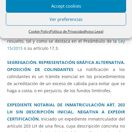
Accept cookies
TITULAR DE LA CUOTA RESTANTE
Salvo que la ley
expresamente lo prevea, la oposición en el expediente de
Ver preferencias
alguno de los interesados no hará contencioso el
expediente notarial o registral de jurisdicción voluntaria, ni
Cookie Policy
Política de Privacidad
Aviso Legal
impedirá que continúe su tramitación hasta que sea
resuelto, tal y como se destaca en el Preámbulo de la
Ley
15/2015
o su artículo 17.3.
SEGREGACIÓN. REPRESENTACIÓN GRÁFICA ALTERNATIVA.
OPOSICIÓN DE COLINDANTES
La notificación a los
colindantes es un trámite esencial en los procedimientos
de acreditación de un exceso de cabida para evitar que se
haga a costa, o en perjuicio, de los fundos limítrofes.
EXPEDIENTE NOTARIAL DE INMATRICULACIÓN ART. 203
LH SIN DESCRIPCIÓN INICIAL. NEGATIVA A EXPEDIR
CERTIFICACIÓN.
Iniciado un expediente inmatriculador del
artículo 203 LH de una finca, cuya descripción concreta no