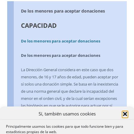
De los menores para aceptar donaciones
CAPACIDAD
De los menores para aceptar donaciones
De los menores para aceptar donaciones
La Dirección General considera en este caso que dos
menores, de 16 y 17 años de edad, pueden aceptar por
sí solos una donación simple. Se basa en la inexistencia
de una norma general que declare la incapacidad del
menor en el orden civil, y de la cual serían excepciones
las hipótesis en que se le autorice para actuar por sí,
precisando que esa incapacidad no puede deducirse
Sí, también usamos cookies
del artículo 322 del Código Civil -que establece el límite
Principalmente usamos las cookies para que todo funcione bien y para
de edad a partir del cual se es capaz para todos los
estadísticas propias de la web.