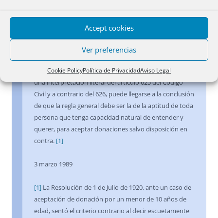
actos civiles- ni del principio de representación legal de
los menores o emancipados, que debe funcionar, por
debajo de los 18 años de edad, sólo en los casos
Accept cookies
previstos en el ordenamiento. Teniendo en cuenta que
la donación procura al donatario una ventaja
Ver preferencias
patrimonial sin contraprestación -lo que debe influir en
Cookie Policy
Política de Privacidad
Aviso Legal
el grado de madurez necesario para aceptar-, mediante
una interpretación literal del artículo 625 del Código
Civil y a contrario del 626, puede llegarse a la conclusión
de que la regla general debe ser la de la aptitud de toda
persona que tenga capacidad natural de entender y
querer, para aceptar donaciones salvo disposición en
contra.
[1]
3 marzo 1989
[1]
La Resolución de 1 de Julio de 1920, ante un caso de
aceptación de donación por un menor de 10 años de
edad, sentó el criterio contrario al decir escuetamente