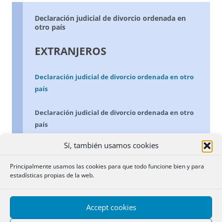
Declaración judicial de divorcio ordenada en
otro país
EXTRANJEROS
Declaración judicial de divorcio ordenada en otro
país
Declaración judicial de divorcio ordenada en otro
país
Sí, también usamos cookies
Presentado en el Registro de la Propiedad
una resolución judicial extranjera, de
Principalmente usamos las cookies para que todo funcione bien y para
origen comunitario, relativa a la
estadísticas propias de la web.
declaración de divorcio de dos ciudadanos
comunitarios y que contiene medidas
Accept cookies
sobre el destino de su patrimonio en
España, es objeto de calificación negativa.