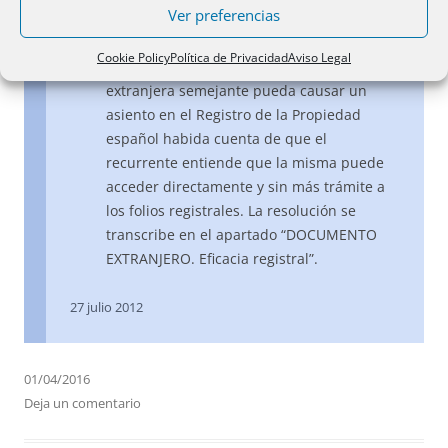
Ver preferencias
Para su correcta resolución es preciso que
este expediente analice cuáles son los
Cookie Policy
Política de Privacidad
Aviso Legal
requisitos para que una resolución
extranjera semejante pueda causar un
asiento en el Registro de la Propiedad
español habida cuenta de que el
recurrente entiende que la misma puede
acceder directamente y sin más trámite a
los folios registrales. La resolución se
transcribe en el apartado “DOCUMENTO
EXTRANJERO. Eficacia registral”.
27 julio 2012
01/04/2016
Deja un comentario