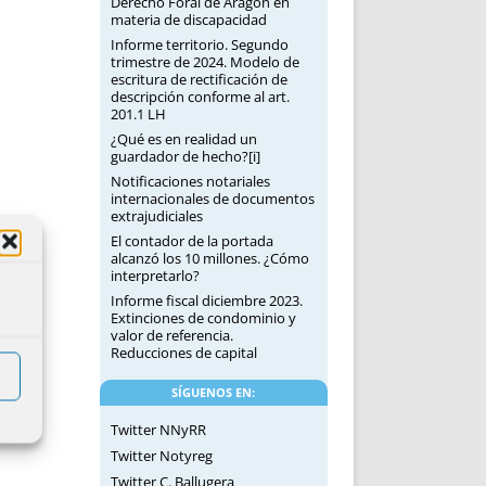
Derecho Foral de Aragón en
materia de discapacidad
Informe territorio. Segundo
trimestre de 2024. Modelo de
escritura de rectificación de
descripción conforme al art.
201.1 LH
¿Qué es en realidad un
guardador de hecho?[i]
Notificaciones notariales
internacionales de documentos
extrajudiciales
El contador de la portada
alcanzó los 10 millones. ¿Cómo
interpretarlo?
Informe fiscal diciembre 2023.
Extinciones de condominio y
valor de referencia.
Reducciones de capital
SÍGUENOS EN:
Twitter NNyRR
Twitter Notyreg
Twitter C. Ballugera