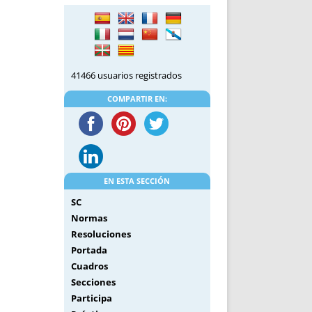
DE INICIO
PREMIO NYR
VORITOS
CONVENCIONES ANUALES
A IRPF
NUEVA ETAPA
AS
POLÍTICA DE PRIVACIDAD
41466 usuarios registrados
IJUELAS
AVISO LEGAL
POTECA
REPORTAR INCIDENCIA
COMPARTIR EN:
PERES
LOGOTIPO
CES
ENTREVISTAS
SONRISA
ENVÍA CORREO
EN ESTA SECCIÓN
CANALES DE VÍDEO
SC
Normas
Resoluciones
Portada
Cuadros
Secciones
Participa