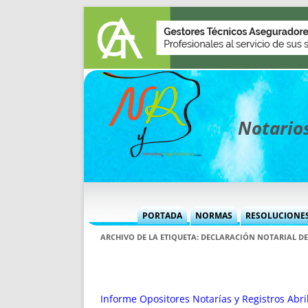
Notarios
PORTADA
NORMAS
RESOLUCIONE
MÁS USADAS (CUADRO)
INFORMES 
ARCHIVO DE LA ETIQUETA:
DECLARACIÓN NOTARIAL DE
INFORMES MENSUALES
VOCES P
MÁS DESTACADAS
VOCES M
TITULARES DESDE 2002
TITULARES
Informe Opositores Notarías y Registros Abri