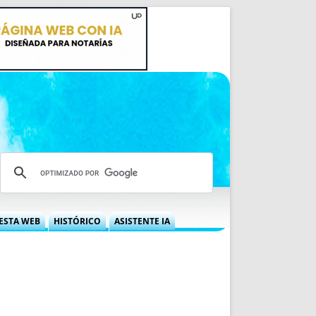
ESTA WEB
HISTÓRICO
ASISTENTE IA
A DGRN
QUÉ OFRECEMOS
 NIF
IDEARIO WEB
 LABORAL
QUIÉNES SOMOS
ÁBILES
HISTORIA