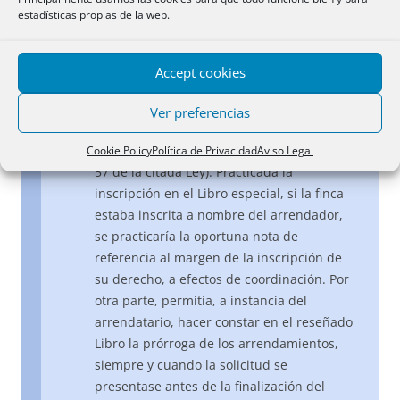
arrendamientos de todas clases y
estadísticas propias de la web.
aparcerías de fincas rústicas radicantes en
todo o en parte en el territorio de de su
respectiva demarcación. Los asientos se
Accept cookies
practicaban en el mismo por el sistema de
encasillado, debiendo expresarse, entre
Ver preferencias
otros extremos, el plazo de duración del
arrendamiento y las prórrogas (vid. artículo
Cookie Policy
Política de Privacidad
Aviso Legal
57 de la citada Ley). Practicada la
inscripción en el Libro especial, si la finca
estaba inscrita a nombre del arrendador,
se practicaría la oportuna nota de
referencia al margen de la inscripción de
su derecho, a efectos de coordinación. Por
otra parte, permitía, a instancia del
arrendatario, hacer constar en el reseñado
Libro la prórroga de los arrendamientos,
siempre y cuando la solicitud se
presentase antes de la finalización del