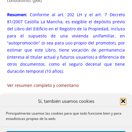
condominio. (JAR)
Resumen:
Conforme al
art. 202 LH
y el art. 7 Decreto
81/2007 Castilla La Mancha, es exigible el depósito previo
del Libro del Edificio en el Registro de la Propiedad, incluso
para el supuesto de una vivienda unifamiliar, en
“autopromoción” (o sea para uso propio del promotor), por
estimar que este Libro, tiene vocación de permanencia
(interesa al titular actual y futuros usuarios) a diferencia de
otros documentos, como el seguro decenal que tiene
duración temporal (10 años).
Ver resumen completo y comentario
PDF (BOE-A-2018-8476 – 14
págs.
– 289
KB
)
Otros formatos
Sí, también usamos cookies
Principalmente usamos las cookies para que todo funcione bien y para
232.** HERENCIA OTORGADA POR EL CÓNYUGE VIUDO
estadísticas propias de la web.
HABIENDO RENUNCIADO LOS HIJOS HEREDEROS