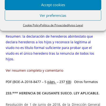
Resolución de 1 de junio de 2018, de la Dirección General
Accept cookies
de los Registros y del Notariado, en el recurso interpuesto
contra la calificación de la registradora de la propiedad de
Ver preferencias
Lugo nº 1, por la que se suspende la inscripción de una
escritura de manifestación parcial de herencia. (JAR)
Cookie Policy
Política de Privacidad
Aviso Legal
Resumen: la declaración de herederos abintestato que
declara herederos a los hijos y reconoce la legitima al
viudo no es título formal suficiente para probar que el
viudo es el único heredero tras la renuncia de todos los
hijos.
Ver resumen completo y comentario
PDF (BOE-A-2018-8477 – 5
págs.
– 237
KB
)
Otros formatos
233.*** HERENCIA DE CAUSANTE SUECO. LEY APLICABLE.
Resolución de 1 de junio de 2018, de la Dirección General