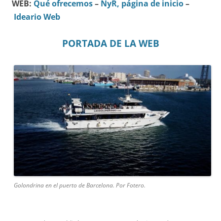
WEB:
Qué ofrecemos
–
NyR, página de inicio
–
Ideario Web
PORTADA DE LA WEB
Golondrina en el puerto de Barcelona. Por Fotero.