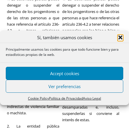
denegar o suspender el
denegar o suspender el derecho
derecho de los progenitores o
de los progenitores o de las otras
de las otras personas a que
personas a que hace referencia el
hace referencia el artículo 236-
artículo 236-4.2 a tener relaciones
4.2 a tener relaciones
personales con los hijos o hijas, y
personales con los hijos o
también puede variar las
Sí, también usamos cookies
hijas, y también puede variar
modalidades de ejercicio del
Principalmente usamos las cookies para que todo funcione bien y para
las modalidades de ejercicio
mismo, si incumplen sus deberes
estadísticas propias de la web.
del mismo, si incumplen sus
o si la relación puede perjudicar
deberes o si la relación puede
el interés de los hijos o hijas.
perjudicar el interés de los
Accept cookies
hijos o hay otra causa justa.
2. La entidad pública competente
Hay ha causa justa si los hijos
puede determinar cómo se
Ver preferencias
sufren abusos sexuales o
tienen que hacer efectivas las
maltrato físico o psíquico, o
relaciones personales con las
Cookie Policy
Política de Privacidad
Aviso Legal
son víctimas directas o
personas menores
indirectas de violencia familiar
desamparadas e, incluso,
o machista.
suspenderlas si conviene al
interés de estas.
2. La entidad pública