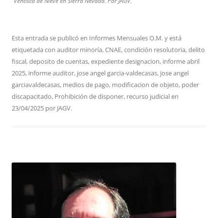
Ventisca de Nieve en Sierra Nevada. Por JAGV.
Esta entrada se publicó en
Informes Mensuales O.M.
y está
etiquetada con
auditor minoría
,
CNAE
,
condición resolutoria
,
delito
fiscal
,
deposito de cuentas
,
expediente designacion
,
informe abril
2025
,
informe auditor
,
jose angel garcia-valdecasas
,
jose angel
garciavaldecasas
,
medios de pago
,
modificacion de objeto
,
poder
discapacitado
,
Prohibición de disponer
,
recurso judicial
en
23/04/2025
por
JAGV
.