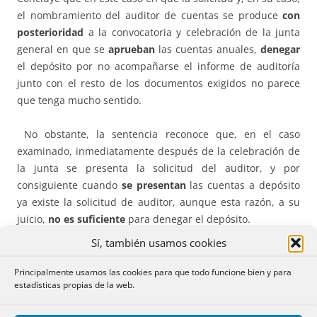
el nombramiento del auditor de cuentas se produce
con
posterioridad
a la convocatoria y celebración de la junta
general en que se
aprueban
las cuentas anuales,
denegar
el depósito por no acompañarse el informe de auditoría
junto con el resto de los documentos exigidos no parece
que tenga mucho sentido.
No obstante, la sentencia reconoce que, en el caso
examinado, inmediatamente después de la celebración de
la junta se presenta la solicitud del auditor, y por
consiguiente cuando
se presentan
las cuentas a depósito
ya existe la solicitud de auditor, aunque esta razón, a su
juicio,
no es suficiente
para denegar el depósito.
Sí, también usamos cookies
Por ello se plantea la cuestión de si será suficiente a los
efectos de denegar el depósito el hecho de la
constancia
Principalmente usamos las cookies para que todo funcione bien y para
estadísticas propias de la web.
en el Registro Mercantil de la
solicitud
de designación.