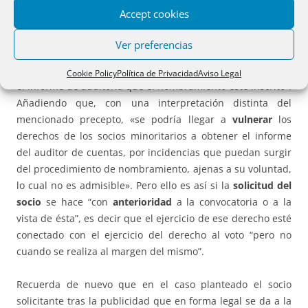
A estos efectos cita la
Resolución de 28 de febrero de 2018
Accept cookies
de la DGRN
que “considera que con la reforma operada
por la Ley 22/2015, de 20 de julio, de Auditoría de Cuentas,
Ver preferencias
que modifica el artículo 279.1 LSC, no puede entenderse
que sea preceptivo para exigir la necesidad de acompañar
Cookie Policy
Política de Privacidad
Aviso Legal
el informe de auditoría que el nombramiento esté inscrito”.
Añadiendo que, con una interpretación distinta del
mencionado precepto, «se podría llegar a
vulnerar
los
derechos de los socios minoritarios a obtener el informe
del auditor de cuentas, por incidencias que puedan surgir
del procedimiento de nombramiento, ajenas a su voluntad,
lo cual no es admisible». Pero ello es así si la
solicitud del
socio
se hace “con
anterioridad
a la convocatoria o a la
vista de ésta”, es decir que el ejercicio de ese derecho esté
conectado con el ejercicio del derecho al voto “pero no
cuando se realiza al margen del mismo”.
Recuerda de nuevo que en el caso planteado el socio
solicitante tras la publicidad que en forma legal se da a la