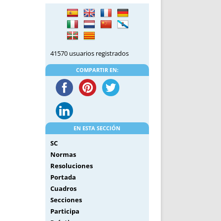
DE INICIO
PREMIO NYR
VORITOS
CONVENCIONES ANUALES
A IRPF
NUEVA ETAPA
AS
POLÍTICA DE PRIVACIDAD
41570 usuarios registrados
IJUELAS
AVISO LEGAL
POTECA
REPORTAR INCIDENCIA
COMPARTIR EN:
PERES
LOGOTIPO
CES
ENTREVISTAS
SONRISA
ENVÍA CORREO
EN ESTA SECCIÓN
CANALES DE VÍDEO
SC
Normas
Resoluciones
Portada
Cuadros
Secciones
Participa