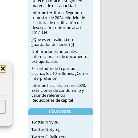
Derecho Foral de Aragón en
materia de discapacidad
Informe territorio. Segundo
trimestre de 2024. Modelo de
escritura de rectificación de
descripción conforme al art.
201.1 LH
¿Qué es en realidad un
guardador de hecho?[i]
Notificaciones notariales
internacionales de documentos
extrajudiciales
El contador de la portada
alcanzó los 10 millones. ¿Cómo
interpretarlo?
Informe fiscal diciembre 2023.
Extinciones de condominio y
valor de referencia.
Reducciones de capital
SÍGUENOS EN:
Twitter NNyRR
Twitter Notyreg
Twitter C. Ballugera