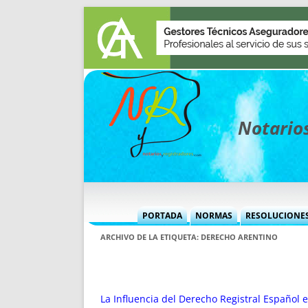
Notarios
PORTADA
NORMAS
RESOLUCIONE
MÁS USADAS (CUADRO)
INFORMES 
ARCHIVO DE LA ETIQUETA:
DERECHO ARENTINO
INFORMES MENSUALES
VOCES P
MÁS DESTACADAS
VOCES M
TITULARES DESDE 2002
TITULARES
La Influencia del Derecho Registral Español 