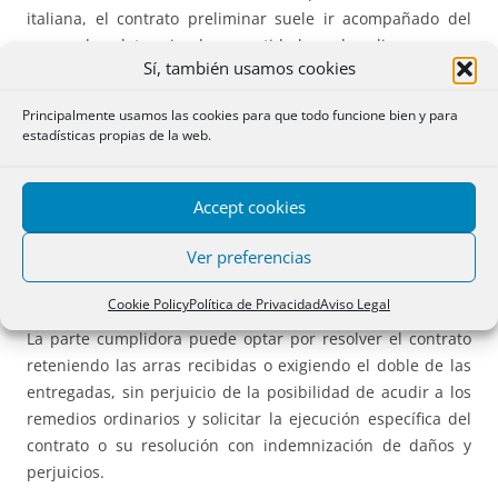
italiana, el contrato preliminar suele ir acompañado del
pago de determinadas cantidades de dinero cuya
Sí, también usamos cookies
calificación jurídica reviste importancia tanto desde el
punto de vista civil como fiscal.
Principalmente usamos las cookies para que todo funcione bien y para
estadísticas propias de la web.
La figura más utilizada es la de las arras confirmatorias,
reguladas en el
artículo 1385 del Código Civil italiano
. Estas
cumplen una doble función: por un lado, refuerzan el
Accept cookies
vínculo contractual y evidencian la seriedad del
Ver preferencias
compromiso asumido; por otro, constituyen un mecanismo
de autotutela en caso de incumplimiento.
Cookie Policy
Política de Privacidad
Aviso Legal
La parte cumplidora puede optar por resolver el contrato
reteniendo las arras recibidas o exigiendo el doble de las
entregadas, sin perjuicio de la posibilidad de acudir a los
remedios ordinarios y solicitar la ejecución específica del
contrato o su resolución con indemnización de daños y
perjuicios.