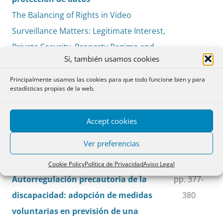
The Balancing of Rights in Video
Surveillance Matters: Legitimate Interest,
Private Security, Property Regime and
Sí, también usamos cookies
Data Protection
Mónica Martínez López-Sáez
Principalmente usamos las cookies para que todo funcione bien y para
estadísticas propias de la web.
Accept cookies
Varia
Ver preferencias
MARTÍNEZ CALVO, Javier,
PDF
Cookie Policy
Política de Privacidad
Aviso Legal
Autorregulación precautoria de la
pp. 377-
discapacidad: adopción de medidas
380
voluntarias en previsión de una