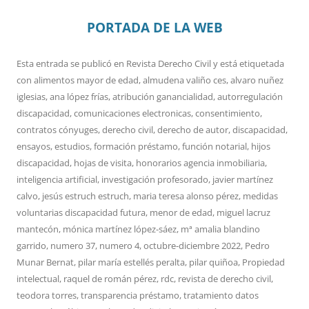
PORTADA DE LA WEB
Esta entrada se publicó en
Revista Derecho Civil
y está etiquetada
con
alimentos mayor de edad
,
almudena valiño ces
,
alvaro nuñez
iglesias
,
ana lópez frías
,
atribución ganancialidad
,
autorregulación
discapacidad
,
comunicaciones electronicas
,
consentimiento
,
contratos cónyuges
,
derecho civil
,
derecho de autor
,
discapacidad
,
ensayos
,
estudios
,
formación préstamo
,
función notarial
,
hijos
discapacidad
,
hojas de visita
,
honorarios agencia inmobiliaria
,
inteligencia artificial
,
investigación profesorado
,
javier martínez
calvo
,
jesús estruch estruch
,
maria teresa alonso pérez
,
medidas
voluntarias discapacidad futura
,
menor de edad
,
miguel lacruz
mantecón
,
mónica martínez lópez-sáez
,
mª amalia blandino
garrido
,
numero 37
,
numero 4
,
octubre-diciembre 2022
,
Pedro
Munar Bernat
,
pilar maría estellés peralta
,
pilar quiñoa
,
Propiedad
intelectual
,
raquel de román pérez
,
rdc
,
revista de derecho civil
,
teodora torres
,
transparencia préstamo
,
tratamiento datos