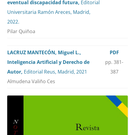
eventual discapacidad futura,
Editorial
Universitaria Ramón Areces, Madrid,
2022.
Pilar Quiñoa
LACRUZ MANTECÓN, Miguel L.,
PDF
Inteligencia Artificial y Derecho de
pp. 381-
Autor,
Editorial Reus, Madrid, 2021
387
Almudena Valiño Ces