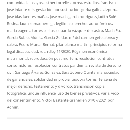
comunidad
,
ensayos
,
esther torrelles torrea
,
estudios
,
francisco
josé infante ruiz
,
gestación por sustitución
,
gorka galicia aizpurua
,
josé blas fuentes mañas
,
jose maria garcia rodríguez
,
Judith Solé
Resina
,
laura zumaquero gil
,
legítimas derechos autonómicos
,
maria eugenia torres costas. eduardo vázquez de castro
,
María Paz
García Rubio
,
Mónica García Goldar
,
mª del carmen gete-alonso y
calera
,
Pedro Munar Bernat
,
pilar blanco martín
,
principios reforma
legal discapacidad
,
rdc
,
rdley 11/2020
,
Régimen económico
matrimonial
,
reproducción post mortem
,
resolución contratos
consumidores
,
resolución contratos pandemia
,
revista de derecho
civil
,
Santiago Álvarez González
,
Sara Zubero Quintanilla
,
sociedad
de gananciales
,
solidaridad impropia
,
teodora torres
,
Tercería de
mejor derecho
,
testamento y divorcio
,
transmisión copia
fotográfica
,
undue influence
,
uso de bienes privativos
,
varia
,
vicio
del consentimiento
,
Víctor Bastante Granell
en
04/07/2021
por
Admin
.