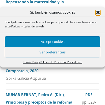
Repensando la maternidad y la
paternidad, Tirant lo Blanch, Valencia,
Sí, también usamos cookies
2021
Principalmente usamos las cookies para que todo funcione bien y para
Pedro A. Munar Bernat
estadísticas propias de la web.
GARCÍA GOLDAR, Mónica, Las
PDF
Accept cookies
legítimas en los Derechos
pp. 325-
Ver preferencias
autonómicos y su reforma en el
328
Cookie Policy
Política de Privacidad
Aviso Legal
Código civil, Andavira, Santiago de
Compostela, 2020
Gorka Galicia Aizpurua
MUNAR BERNAT, Pedro A. (Dir.),
PDF
Principios y preceptos de la reforma
pp. 329-