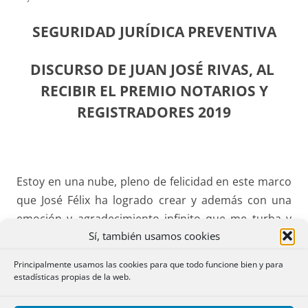
SEGURIDAD JURÍDICA PREVENTIVA
DISCURSO DE JUAN JOSÉ RIVAS, AL
RECIBIR EL PREMIO NOTARIOS Y
REGISTRADORES 2019
Estoy en una nube, pleno de felicidad en este marco
que José Félix ha logrado crear y además con una
emoción y agradecimiento infinito que me turba y
Sí, también usamos cookies
desorienta por la distinción que me ha sido
concedida, lo que implica a la vez una limitación para
Principalmente usamos las cookies para que todo funcione bien y para
hacer uso de la palabra, por lo que solicito que se
estadísticas propias de la web.
me conceda la gracia de poder leer lo que tengo por