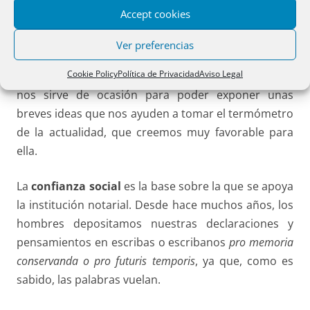
escrito, pues sino no sé si podría decir o articular
Accept cookies
vocablo alguno.
Ver preferencias
Estamos hoy aquí presentes las dos columnas de la
Cookie Policy
Política de Privacidad
Aviso Legal
seguridad preventiva (Notarios y Registradores), que
nos sirve de ocasión para poder exponer unas
breves ideas que nos ayuden a tomar el termómetro
de la actualidad, que creemos muy favorable para
ella.
La
confianza social
es la base sobre la que se apoya
la institución notarial. Desde hace muchos años, los
hombres depositamos nuestras declaraciones y
pensamientos en escribas o escribanos
pro memoria
conservanda o pro futuris
temporis
, ya que, como es
sabido, las palabras vuelan.