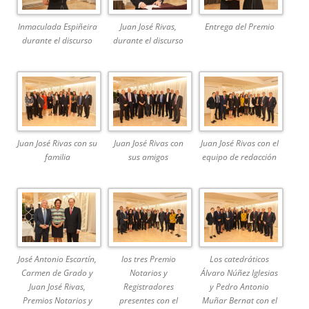
Inmaculada Espiñeira
Juan José Rivas,
Entrega del Premio
durante el discurso
durante el discurso
Juan José Rivas con su
Juan José Rivas con
Juan José Rivas con el
familia
sus amigos
equipo de redacción
José Antonio Escartín,
los tres Premio
Los catedráticos
Carmen de Grado y
Notarios y
Álvaro Núñez Iglesias
Juan José Rivas,
Registradores
y Pedro Antonio
Premios Notarios y
presentes con el
Muñar Bernat con el