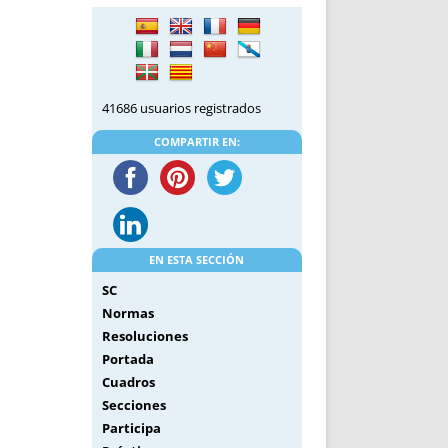
DE INICIO
PREMIO NYR
VORITOS
CONVENCIONES ANUALES
A IRPF
NUEVA ETAPA
AS
POLÍTICA DE PRIVACIDAD
41686 usuarios registrados
IJUELAS
AVISO LEGAL
POTECA
REPORTAR INCIDENCIA
COMPARTIR EN:
PERES
LOGOTIPO
CES
ENTREVISTAS
SONRISA
ENVÍA CORREO
EN ESTA SECCIÓN
CANALES DE VÍDEO
SC
Normas
Resoluciones
Portada
Cuadros
Secciones
Participa