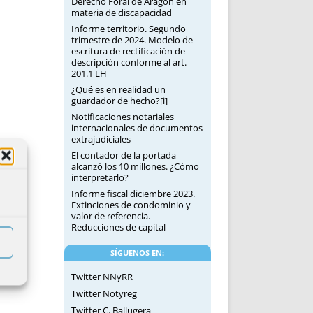
Derecho Foral de Aragón en
materia de discapacidad
Informe territorio. Segundo
trimestre de 2024. Modelo de
escritura de rectificación de
descripción conforme al art.
201.1 LH
¿Qué es en realidad un
guardador de hecho?[i]
Notificaciones notariales
internacionales de documentos
extrajudiciales
El contador de la portada
alcanzó los 10 millones. ¿Cómo
interpretarlo?
Informe fiscal diciembre 2023.
Extinciones de condominio y
valor de referencia.
Reducciones de capital
SÍGUENOS EN:
Twitter NNyRR
Twitter Notyreg
Twitter C. Ballugera