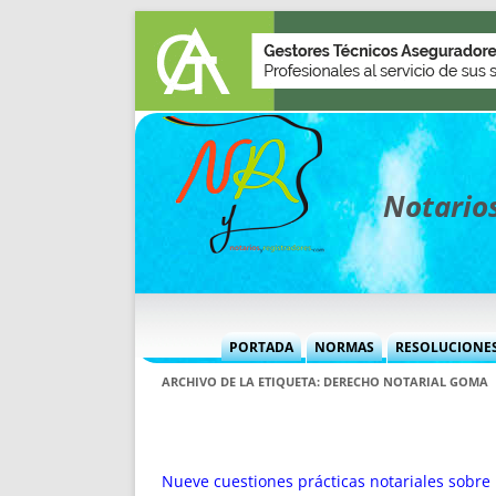
Notarios
PORTADA
NORMAS
RESOLUCIONE
MÁS USADAS (CUADRO)
INFORMES 
ARCHIVO DE LA ETIQUETA:
DERECHO NOTARIAL GOMA
INFORMES MENSUALES
VOCES P
MÁS DESTACADAS
VOCES M
TITULARES DESDE 2002
TITULARES
Nueve cuestiones prácticas notariales sobre