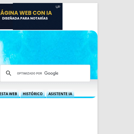
ESTA WEB
HISTÓRICO
ASISTENTE IA
A DGRN
QUÉ OFRECEMOS
 NIF
IDEARIO WEB
 LABORAL
QUIÉNES SOMOS
ÁBILES
HISTORIA