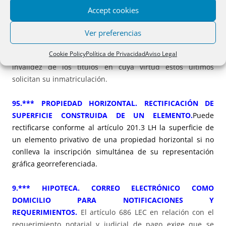
PRESENTADO CON POSTERIORIDAD TÍTULO
Accept cookies
CONTRADICTORIO
.
No cabe denegar la inmatriculación de
una finca por constar presentado con posterioridad un
Ver preferencias
título contradictorio con la propiedad de los
Cookie Policy
Política de Privacidad
Aviso Legal
inmatriculantes, del cual, sin embargo, no resulta la
invalidez de los títulos en cuya virtud estos últimos
solicitan su inmatriculación.
95.*** PROPIEDAD HORIZONTAL. RECTIFICACIÓN DE
SUPERFICIE CONSTRUIDA DE UN ELEMENTO.
Puede
rectificarse conforme al artículo 201.3 LH la superficie de
un elemento privativo de una propiedad horizontal si no
conlleva la inscripción simultánea de su representación
gráfica georreferenciada.
9.*** HIPOTECA. CORREO ELECTRÓNICO COMO
DOMICILIO PARA NOTIFICACIONES Y
REQUERIMIENTOS.
El artículo 686 LEC en relación con el
requerimiento notarial y judicial de pago exige que se