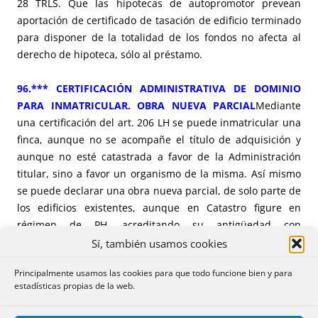
28 TRLS. Que las hipotecas de autopromotor prevean
aportación de certificado de tasación de edificio terminado
para disponer de la totalidad de los fondos no afecta al
derecho de hipoteca, sólo al préstamo.
96.*** CERTIFICACIÓN ADMINISTRATIVA DE DOMINIO
PARA INMATRICULAR. OBRA NUEVA PARCIAL
Mediante
una certificación del art. 206 LH se puede inmatricular una
finca, aunque no se acompañe el título de adquisición y
aunque no esté catastrada a favor de la Administración
titular, sino a favor un organismo de la misma. Así mismo
se puede declarar una obra nueva parcial, de solo parte de
los edificios existentes, aunque en Catastro figure en
régimen de PH, acreditando su antigüedad con
certificación de un técnico a pesar de que las
Sí, también usamos cookies
características de la edificación no coincidan con las de
Principalmente usamos las cookies para que todo funcione bien y para
catastro.
estadísticas propias de la web.
8.*** INMATRICULACIÓN ART 205 LH CONSTANDO