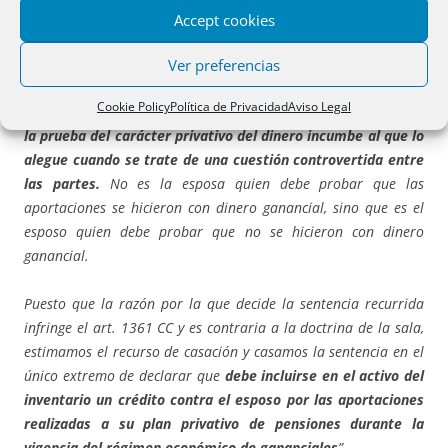
crédito es que
no considera acreditado que las aportaciones
Accept cookies
se hicieran con dinero ganancial
.
Ver preferencias
Este razonamiento es contrario a la presunción de
Cookie Policy
Política de Privacidad
Aviso Legal
ganancialidad que establece el art. 1361 CC, conforme a la cual
la prueba del carácter privativo del dinero incumbe al que lo
alegue cuando se trate de una cuestión controvertida entre
las partes.
No es la esposa quien debe probar que las
aportaciones se hicieron con dinero ganancial, sino que es el
esposo quien debe probar que no se hicieron con dinero
ganancial.
Puesto que la razón por la que decide la sentencia recurrida
infringe el art. 1361 CC y es contraria a la doctrina de la sala,
estimamos el recurso de casación y casamos la sentencia en el
único extremo de declarar que
debe incluirse en el activo del
inventario un crédito contra el esposo por las aportaciones
realizadas a su plan privativo de pensiones durante la
vigencia del régimen económico de gananciales
”.