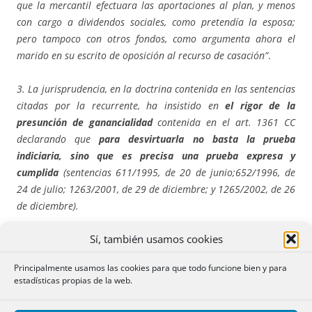
que la mercantil efectuara las aportaciones al plan, y menos
con cargo a dividendos sociales, como pretendía la esposa;
pero tampoco con otros fondos, como argumenta ahora el
marido en su escrito de oposición al recurso de casación”
.
3. La jurisprudencia, en la doctrina contenida en las sentencias
citadas por la recurrente, ha insistido en
el rigor de la
presunción de ganancialidad
contenida en el art. 1361 CC
declarando que
para desvirtuarla no basta la prueba
indiciaria, sino que es precisa una prueba expresa y
cumplida
(sentencias 611/1995, de 20 de junio;652/1996, de
24 de julio; 1263/2001, de 29 de diciembre; y 1265/2002, de 26
de diciembre).
Sí, también usamos cookies
En el caso, la Audiencia admite que, partiendo de la naturaleza
privativa del plan, debería reconocerse un crédito a favor de la
Principalmente usamos las cookies para que todo funcione bien y para
sociedad por las aportaciones hechas con dinero ganancial
estadísticas propias de la web.
durante la vigencia del régimen económico. La razón por la
que la Audiencia rechaza en este caso el reconocimiento del