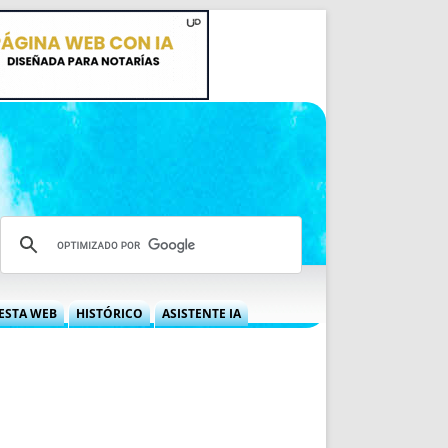
ESTA WEB
HISTÓRICO
ASISTENTE IA
A DGRN
QUÉ OFRECEMOS
 NIF
IDEARIO WEB
 LABORAL
QUIÉNES SOMOS
ÁBILES
HISTORIA