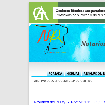
Notarios
PORTADA
NORMAS
RESOLUCIONE
MÁS USADAS (CUADRO)
INFORMES 
ARCHIVO DE LA ETIQUETA:
DESPIDO OBJETIVO
INFORMES MENSUALES
VOCES P
MÁS DESTACADAS
VOCES M
TITULARES DESDE 2002
TITULARES
Resumen del RDLey 6/2022: Medidas urgentes