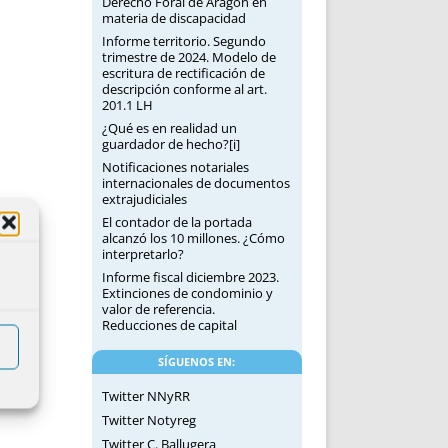
Derecho Foral de Aragón en
materia de discapacidad
Informe territorio. Segundo
trimestre de 2024. Modelo de
escritura de rectificación de
descripción conforme al art.
201.1 LH
¿Qué es en realidad un
guardador de hecho?[i]
Notificaciones notariales
internacionales de documentos
extrajudiciales
El contador de la portada
alcanzó los 10 millones. ¿Cómo
interpretarlo?
Informe fiscal diciembre 2023.
Extinciones de condominio y
valor de referencia.
Reducciones de capital
SÍGUENOS EN:
Twitter NNyRR
Twitter Notyreg
Twitter C. Ballugera