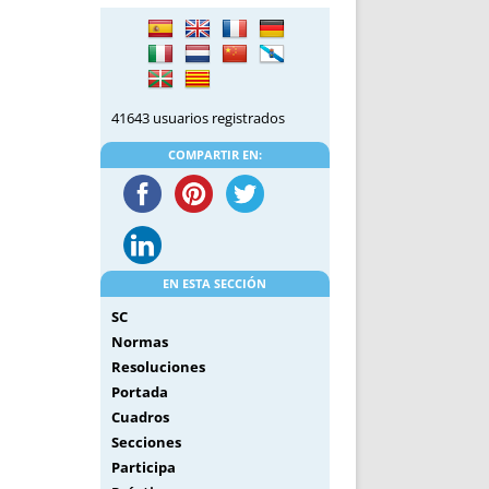
DE INICIO
PREMIO NYR
VORITOS
CONVENCIONES ANUALES
A IRPF
NUEVA ETAPA
AS
POLÍTICA DE PRIVACIDAD
41643 usuarios registrados
IJUELAS
AVISO LEGAL
POTECA
REPORTAR INCIDENCIA
COMPARTIR EN:
PERES
LOGOTIPO
CES
ENTREVISTAS
SONRISA
ENVÍA CORREO
EN ESTA SECCIÓN
CANALES DE VÍDEO
SC
Normas
Resoluciones
Portada
Cuadros
Secciones
Participa