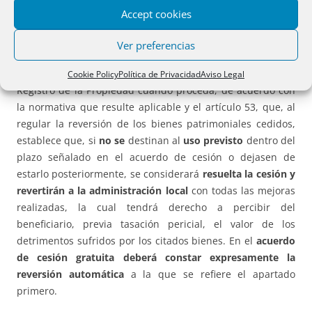
regirán por lo dispuesto en su legislación específica.
Accept cookies
De estos, el artículo 52 del Decreto 18/2006, dispone que la
Ver preferencias
cesión deberá formalizarse en escritura pública o
documento administrativo, la cual se inscribirá en el
Cookie Policy
Política de Privacidad
Aviso Legal
Registro de la Propiedad cuando proceda, de acuerdo con
la normativa que resulte aplicable y el artículo 53, que, al
regular la reversión de los bienes patrimoniales cedidos,
establece que, si
no se
destinan al
uso previsto
dentro del
plazo señalado en el acuerdo de cesión o dejasen de
estarlo posteriormente, se considerará
resuelta la cesión y
revertirán a la administración local
con todas las mejoras
realizadas, la cual tendrá derecho a percibir del
beneficiario, previa tasación pericial, el valor de los
detrimentos sufridos por los citados bienes. En el
acuerdo
de cesión gratuita deberá constar expresamente la
reversión automática
a la que se refiere el apartado
primero.