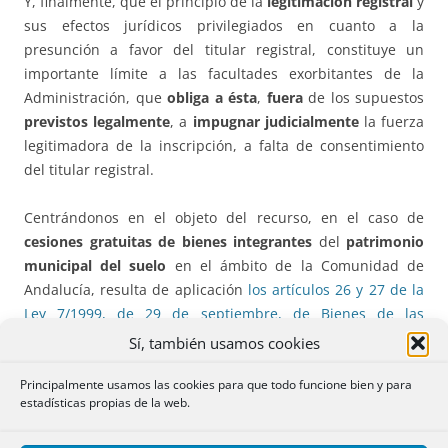
Y, finalmente, que el principio de la
legitimación registral
y
sus efectos jurídicos privilegiados en cuanto a la
presunción a favor del titular registral, constituye un
importante límite a las facultades exorbitantes de la
Administración, que
obliga a ésta
,
fuera
de los supuestos
previstos legalmente
, a
impugnar judicialmente
la fuerza
legitimadora de la inscripción, a falta de consentimiento
del titular registral.
Centrándonos en el objeto del recurso, en el caso de
cesiones gratuitas de bienes integrantes
del
patrimonio
municipal del suelo
en el ámbito de la Comunidad de
Andalucía, resulta de aplicación
los artículos 26 y 27 de la
Ley 7/1999, de 29 de septiembre, de Bienes de las
Entidades Locales de Andalucía
, y el
Decreto 18/2006, de
Sí, también usamos cookies
24 de enero, por el que se aprueba el Reglamento de
Principalmente usamos las cookies para que todo funcione bien y para
Bienes de las Entidades Locales de Andalucía, que en su
estadísticas propias de la web.
artículo 50.6
, establece que las cesiones gratuitas de
bienes integrantes del Patrimonio Municipal del Suelo se