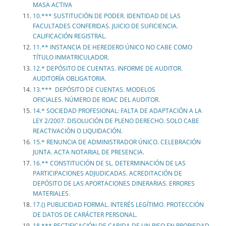
MASA ACTIVA
10.*** SUSTITUCIÓN DE PODER. IDENTIDAD DE LAS
FACULTADES CONFERIDAS. JUICIO DE SUFICIENCIA.
CALIFICACIÓN REGISTRAL.
11.** INSTANCIA DE HEREDERO ÚNICO NO CABE COMO
TÍTULO INMATRICULADOR.
12.* DEPÓSITO DE CUENTAS. INFORME DE AUDITOR.
AUDITORÍA OBLIGATORIA.
13.*** DEPÓSITO DE CUENTAS. MODELOS
OFICIALES. NÚMERO DE ROAC DEL AUDITOR.
14.* SOCIEDAD PROFESIONAL: FALTA DE ADAPTACIÓN A LA
LEY 2/2007. DISOLUCIÓN DE PLENO DERECHO. SOLO CABE
REACTIVACIÓN O LIQUIDACIÓN.
15.* RENUNCIA DE ADMINISTRADOR ÚNICO. CELEBRACIÓN
JUNTA. ACTA NOTARIAL DE PRESENCIA.
16.** CONSTITUCIÓN DE SL. DETERMINACIÓN DE LAS
PARTICIPACIONES ADJUDICADAS. ACREDITACIÓN DE
DEPÓSITO DE LAS APORTACIONES DINERARIAS. ERRORES
MATERIALES.
17.() PUBLICIDAD FORMAL. INTERÉS LEGÍTIMO. PROTECCIÓN
DE DATOS DE CARÁCTER PERSONAL.
18.*** RECTIFICACIÓN DE CABIDA DE UN PISO EN PROPIEDAD