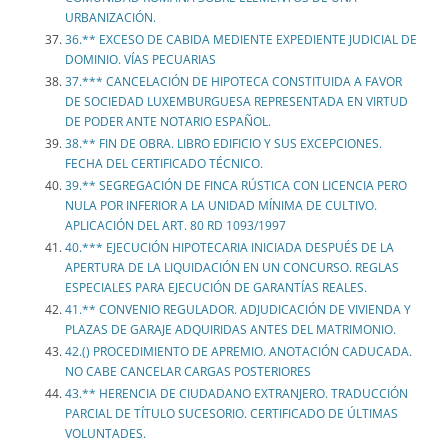
URBANIZACIÓN.
36.** EXCESO DE CABIDA MEDIENTE EXPEDIENTE JUDICIAL DE
DOMINIO. VÍAS PECUARIAS
37.*** CANCELACIÓN DE HIPOTECA CONSTITUIDA A FAVOR
DE SOCIEDAD LUXEMBURGUESA REPRESENTADA EN VIRTUD
DE PODER ANTE NOTARIO ESPAÑOL.
38.** FIN DE OBRA. LIBRO EDIFICIO Y SUS EXCEPCIONES.
FECHA DEL CERTIFICADO TÉCNICO.
39.** SEGREGACIÓN DE FINCA RÚSTICA CON LICENCIA PERO
NULA POR INFERIOR A LA UNIDAD MÍNIMA DE CULTIVO.
APLICACIÓN DEL ART. 80 RD 1093/1997
40.*** EJECUCIÓN HIPOTECARIA INICIADA DESPUÉS DE LA
APERTURA DE LA LIQUIDACIÓN EN UN CONCURSO. REGLAS
ESPECIALES PARA EJECUCIÓN DE GARANTÍAS REALES.
41.** CONVENIO REGULADOR. ADJUDICACIÓN DE VIVIENDA Y
PLAZAS DE GARAJE ADQUIRIDAS ANTES DEL MATRIMONIO.
42.() PROCEDIMIENTO DE APREMIO. ANOTACIÓN CADUCADA.
NO CABE CANCELAR CARGAS POSTERIORES
43.** HERENCIA DE CIUDADANO EXTRANJERO. TRADUCCIÓN
PARCIAL DE TÍTULO SUCESORIO. CERTIFICADO DE ÚLTIMAS
VOLUNTADES.