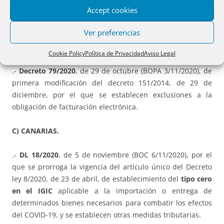
Accept cookies
.- Decreto 78/2020
, de 29 de octubre (BOPA 3/11/2020), de
Ver preferencias
regulación de la Oficina de Proyectos Europeos y del
Comité Asesor de Fondos Europeos.
Cookie Policy
Política de Privacidad
Aviso Legal
.-
Decreto 79/2020
, de 29 de octubre (BOPA 3/11/2020), de
primera modificación del decreto 151/2014, de 29 de
diciembre, por el que se establecen exclusiones a la
obligación de facturación electrónica.
C) CANARIAS.
.-
DL 18/2020
, de 5 de noviembre (BOC 6/11/2020), por el
que se prorroga la vigencia del artículo único del Decreto
ley 8/2020, de 23 de abril, de establecimiento del
tipo cero
en el IGIC
aplicable a la importación o entrega de
determinados bienes necesarios para combatir los efectos
del COVID-19, y se establecen otras medidas tributarias.