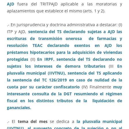
AJD
fuera del TRITPAJD aplicable a las moratorias y
aplazamientos que establece el mismo (arts. 1 y 2).
.- En jurisprudencia y doctrina administrativa a destacar: (I)
ITP y AJD,
sentencia del TS declarando sujetas a AJD las
escrituras de transmisión onerosa de farmacias
y
resolución TEAC declarando exentos en AJD los
préstamos hipotecarios para la adquisición de viviendas
protegidas
(II)
En IRPF, sentencia del TS declarando no
sujetos los intereses de demora tributarios
(III
En
plusvalía municipal (IIVTNU), sentencia del TS aplicando
la sentencia del TC 126/2019 en caso de nulidad de la
cuota por su carácter confiscatorio
(IV) Finalmente
muy
interesante consulta de la DGT resumiendo el régimen
fiscal en los distintos tributos de la liquidación de
gananciales.
.- El
tema del mes
se dedica a
la plusvalía municipal
(IIVTNU), al supuesto concreto de la sujeción o no al