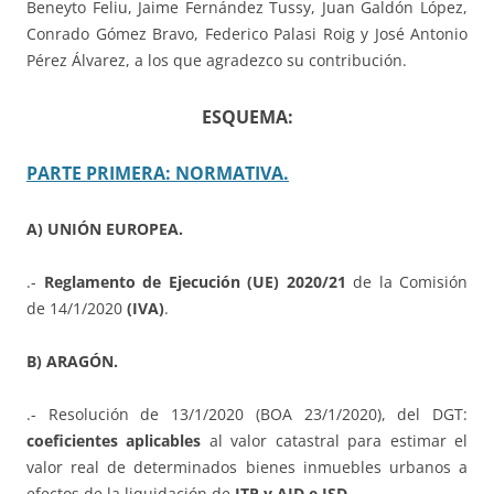
Beneyto Feliu, Jaime Fernández Tussy, Juan Galdón López,
Conrado Gómez Bravo, Federico Palasi Roig y José Antonio
Pérez Álvarez, a los que agradezco su contribución.
ESQUEMA:
PARTE PRIMERA: NORMATIVA.
A) UNIÓN EUROPEA.
.-
Reglamento de Ejecución (UE) 2020/21
de la Comisión
de 14/1/2020
(IVA)
.
B) ARAGÓN.
.- Resolución de 13/1/2020 (BOA 23/1/2020), del DGT:
coeficientes aplicables
al valor catastral para estimar el
valor real de determinados bienes inmuebles urbanos a
efectos de la liquidación de
ITP y AJD e ISD
.