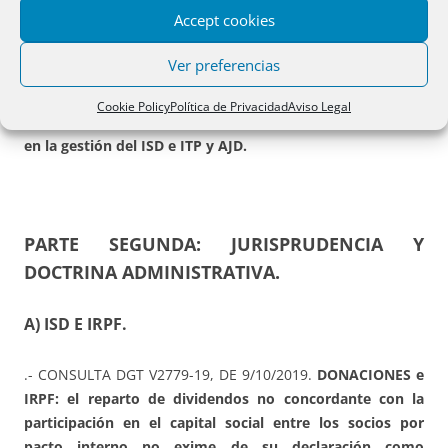
Accept cookies
E) PAÍS VASCO.
Ver preferencias
.- VIZCAYA. Orden Foral 33/2020
, de 9/1/2020 (BOB
22/1/2020) del diputado foral de Hacienda y Finanzas, por
Cookie Policy
Política de Privacidad
Aviso Legal
la que se aprueban los
precios medios de venta aplicables
en la gestión del ISD e ITP y AJD.
PARTE SEGUNDA: JURISPRUDENCIA Y
DOCTRINA ADMINISTRATIVA.
A) ISD E IRPF.
.- CONSULTA DGT V2779-19, DE 9/10/2019.
DONACIONES e
IRPF: el reparto de dividendos no concordante con la
participación en el capital social entre los socios por
pacto interno no exime de su declaración como