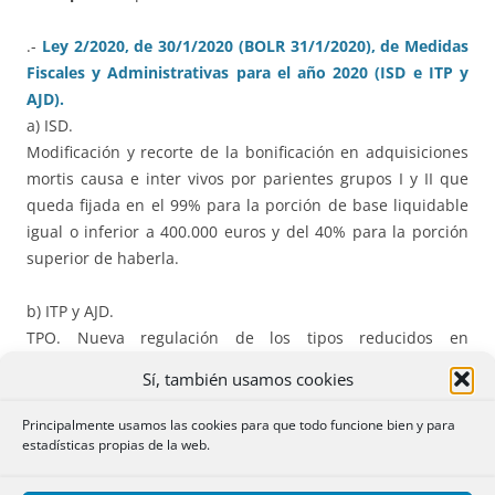
.-
Ley 2/2020, de 30/1/2020 (BOLR 31/1/2020), de Medidas
Fiscales y Administrativas para el año 2020 (ISD e ITP y
AJD).
a) ISD.
Modificación y recorte de la bonificación en adquisiciones
mortis causa e inter vivos por parientes grupos I y II que
queda fijada en el 99% para la porción de base liquidable
igual o inferior a 400.000 euros y del 40% para la porción
superior de haberla.
b) ITP y AJD.
TPO. Nueva regulación de los tipos reducidos en
adquisición de vivienda habitual, sujetas a determinados
Sí, también usamos cookies
requisitos: 5% o 3% para adquisiciones por familias
numerosas, viviendas de protección oficial, jóvenes
Principalmente usamos las cookies para que todo funcione bien y para
menores de 36 años y personas con discapacidad con un
estadísticas propias de la web.
grado igual o superior al 33%.