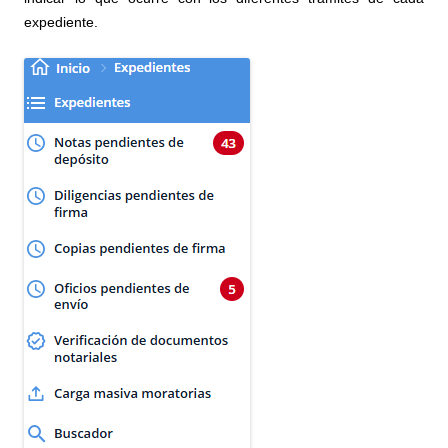
expedient
e.