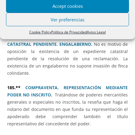
o locales en régimen de propiedad horizontal y para el
Accept cookies
cambio de uso a vivienda en Madrid y más en concreto en
Getafe.
Ver preferencias
183.**
ART. 199 LH. OPOSICIÓN DE COLINDANTES
Cookie Policy
Política de Privacidad
Aviso Legal
BASADA EN LA EXISTENCIA DE UN EXPEDIENTE
CATASTRAL PENDIENTE. ENGALABERNO.
No es motivo de
oposición la existencia de un expediente catastral
pendiente de la resolución de una reclamación. La
existencia de un engalaberno no supone invasión de finca
colindante.
185.**
COMPRAVENTA. REPRESENTACIÓN MEDIANTE
PODER NO INSCRITO
.
Tratándose de poderes mercantiles
generales o especiales no inscritos, la reseña que haga el
notario del documento en que funda su representación el
apoderado debe comprender también el título
representativo del concedente del poder.