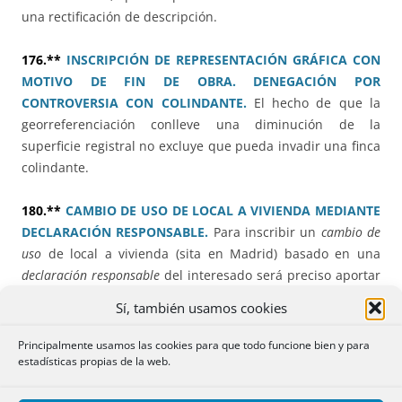
una rectificación de descripción.
176.**
INSCRIPCIÓN DE REPRESENTACIÓN GRÁFICA CON
MOTIVO DE FIN DE OBRA. DENEGACIÓN POR
CONTROVERSIA CON COLINDANTE.
El hecho de que la
georreferenciación conlleve una diminución de la
superficie registral no excluye que pueda invadir una finca
colindante.
180.**
CAMBIO DE USO DE LOCAL A VIVIENDA MEDIANTE
DECLARACIÓN RESPONSABLE.
Para inscribir un
cambio de
uso
de local a vivienda (sita en Madrid) basado en una
declaración responsable
del interesado será preciso aportar
el
acta de conformidad
del
Ayuntamiento
.
Sí, también usamos cookies
178.**
PROPIEDAD HORIZONTAL. DIVISIÓN DE LOCAL EN
Principalmente usamos las cookies para que todo funcione bien y para
FINCAS DESTINADAS A VIVIENDA.
La resolución estudia
estadísticas propias de la web.
los requisitos (títulos habilitantes) para la división de pisos