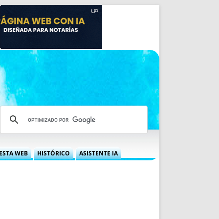
ESTA WEB
HISTÓRICO
ASISTENTE IA
A DGRN
QUÉ OFRECEMOS
 NIF
IDEARIO WEB
 LABORAL
QUIÉNES SOMOS
ÁBILES
HISTORIA