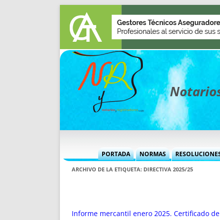
Notarios
PORTADA
NORMAS
RESOLUCIONE
MÁS USADAS (CUADRO)
INFORMES 
ARCHIVO DE LA ETIQUETA:
DIRECTIVA 2025/25
INFORMES MENSUALES
VOCES P
MÁS DESTACADAS
VOCES M
TITULARES DESDE 2002
TITULARES
Informe mercantil enero 2025. Certificado de 