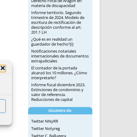
Derecho Foral de Aragón en
materia de discapacidad
Informe territorio. Segundo
trimestre de 2024. Modelo de
escritura de rectificación de
descripción conforme al art.
201.1 LH
¿Qué es en realidad un
guardador de hecho?[i]
Notificaciones notariales
internacionales de documentos
extrajudiciales
El contador de la portada
alcanzó los 10 millones. ¿Cómo
interpretarlo?
Informe fiscal diciembre 2023.
Extinciones de condominio y
valor de referencia.
Reducciones de capital
SÍGUENOS EN:
Twitter NNyRR
Twitter Notyreg
Twitter C. Ballugera