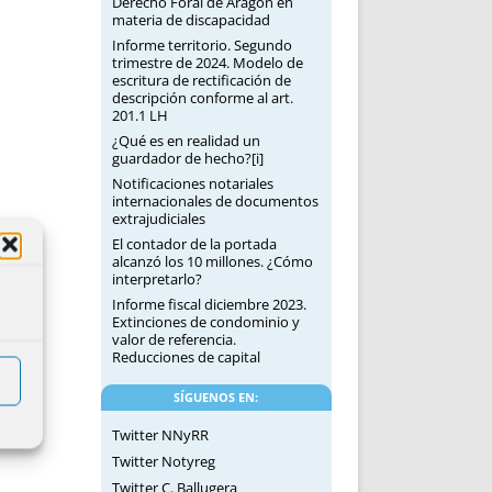
Derecho Foral de Aragón en
materia de discapacidad
Informe territorio. Segundo
trimestre de 2024. Modelo de
escritura de rectificación de
descripción conforme al art.
201.1 LH
¿Qué es en realidad un
guardador de hecho?[i]
Notificaciones notariales
internacionales de documentos
extrajudiciales
El contador de la portada
alcanzó los 10 millones. ¿Cómo
interpretarlo?
Informe fiscal diciembre 2023.
Extinciones de condominio y
valor de referencia.
Reducciones de capital
SÍGUENOS EN:
Twitter NNyRR
Twitter Notyreg
Twitter C. Ballugera