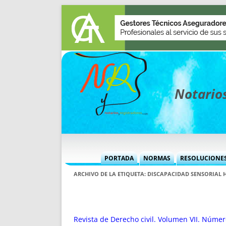
Notarios
PORTADA
NORMAS
RESOLUCIONE
MÁS USADAS (CUADRO)
INFORMES 
ARCHIVO DE LA ETIQUETA:
DISCAPACIDAD SENSORIAL 
INFORMES MENSUALES
VOCES P
MÁS DESTACADAS
VOCES M
TITULARES DESDE 2002
TITULARES
Revista de Derecho civil. Volumen VII. Númer