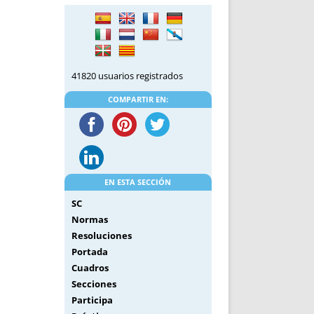
DE INICIO
PREMIO NYR
VORITOS
CONVENCIONES ANUALES
A IRPF
NUEVA ETAPA
AS
POLÍTICA DE PRIVACIDAD
41820 usuarios registrados
IJUELAS
AVISO LEGAL
POTECA
REPORTAR INCIDENCIA
COMPARTIR EN:
PERES
LOGOTIPO
CES
ENTREVISTAS
SONRISA
ENVÍA CORREO
EN ESTA SECCIÓN
CANALES DE VÍDEO
SC
Normas
Resoluciones
Portada
Cuadros
Secciones
Participa