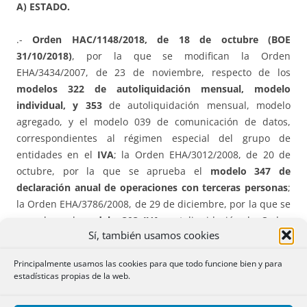
A) ESTADO.
.-
Orden HAC/1148/2018, de 18 de octubre (BOE
31/10/2018)
, por la que se modifican la Orden
EHA/3434/2007, de 23 de noviembre, respecto de los
modelos 322 de autoliquidación mensual, modelo
individual, y 353
de autoliquidación mensual, modelo
agregado, y el modelo 039 de comunicación de datos,
correspondientes al régimen especial del grupo de
entidades en el
IVA
; la Orden EHA/3012/2008, de 20 de
octubre, por la que se aprueba el
modelo 347 de
declaración anual de operaciones con terceras personas
;
la Orden EHA/3786/2008, de 29 de diciembre, por la que se
aprueban el
modelo 303 IVA
, autoliquidación, la Orden
Sí, también usamos cookies
EHA/3111/2009, de 5 de noviembre, por la que se aprueba
el
modelo 390 de declaración-resumen anual del IVA
y se
Principalmente usamos las cookies para que todo funcione bien y para
modifica el anexo I de la Orden EHA/1274/2007, de 26 de
estadísticas propias de la web.
abril, por la que se aprueban los
modelos 036 de
declaración censal de alta
, modificación y baja en el censo