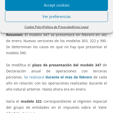
de empresarios, profesionales y retenedores y 037
Accept cookies
declaración censal simplificada de alta, modificación y baja
Ver preferencias
en el censo de empresarios, profesionales y retenedores; y
la Orden HAP/2194/2013, de 22 de noviembre.
Cookie Policy
Política de Privacidad
Aviso Legal
Resumen:
El modelo 347 se presentará en febrero en vez
de enero. Nuevas versiones de los modelos 303, 322 y 390.
Se determinan los casos en que no hay que presentar el
modelo 390.
Se modifica el
plazo de presentación del modelo 347
de
Declaración anual de operaciones con terceras
personas.
Se realizará
durante el mes de febrero
de cada
año en relación con las operaciones realizadas durante el
año natural anterior. Hasta ahora era en enero.
Varía el
modelo 322
correspondiente al régimen especial
del grupo de entidades en el impuesto sobre el Valor