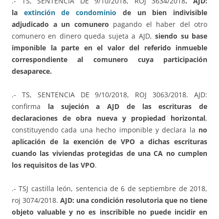
.- TS, SENTENCIA DE 9/10/2018, ROJ 3634/2018
. AJD:
la
extinción de condominio
de un bien indivisible
adjudicado a un comunero
pagando el haber del otro
comunero en dinero queda sujeta a AJD,
siendo su base
imponible la parte en el valor del referido inmueble
correspondiente al comunero cuya participación
desaparece.
.- TS, SENTENCIA DE 9/10/2018, ROJ 3063/2018. AJD:
confirma
la sujeción a AJD de las escrituras de
declaraciones de obra nueva y propiedad horizontal
,
constituyendo cada una hecho imponible y declara la
no
aplicación de la exención de VPO a dichas escrituras
cuando las viviendas protegidas de una CA no cumplen
los requisitos de las VPO
.
.- TSJ castilla león, sentencia de 6 de septiembre de 2018,
roj 3074/2018.
AJD:
una condición resolutoria que no tiene
objeto valuable y no es inscribible no puede incidir en