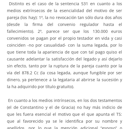
Distinto es el caso de la sentencia 531 en cuanto a los
medios extrínsecos de la esencialidad del motivo de ser
pareja (los hay): 1º, la no revocación tan sólo dura dos años
(desde la firma del convenio regulador hasta el
fallecimiento). 2º, parece ser que los 130.000 euros
convenidos se pagan por el propio testador en vida y casi
coinciden -no por casualidad- con la suma legada, por lo
que tiene toda la apariencia de que con tal pago quiso el
causante adelantar la satisfacción del legado y así dejarlo
sin efecto, tanto por la ruptura de la pareja cuanto por la
vía del 878.2 Cc (la cosa legada, aunque fungible por ser
dinero, ya pertenece a la legataria al abrirse la sucesión y
la ha adquirido por título gratuito).
En cuanto a los medios intrínsecos, en los dos testamentos
(el de Constantino y el de Gracia) no hay más indicio de
que les fuera esencial el motivo que el que apunta el TS:
que al favorecido ya se le identifica por su nombre y
apellidos, por lo que la mención adicional “esposo” o