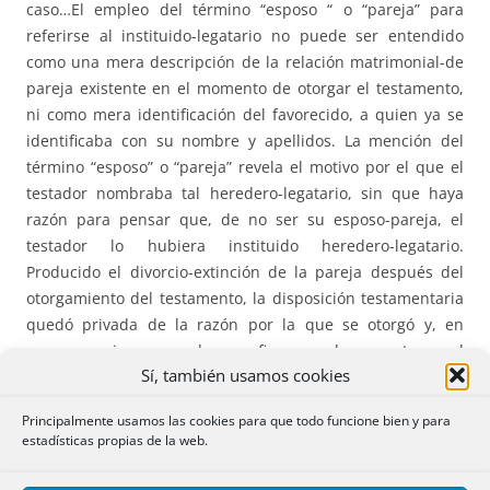
caso…El empleo del término “esposo “ o “pareja” para
referirse al instituido-legatario no puede ser entendido
como una mera descripción de la relación matrimonial-de
pareja existente en el momento de otorgar el testamento,
ni como mera identificación del favorecido, a quien ya se
identificaba con su nombre y apellidos. La mención del
término “esposo” o “pareja” revela el motivo por el que el
testador nombraba tal heredero-legatario, sin que haya
razón para pensar que, de no ser su esposo-pareja, el
testador lo hubiera instituido heredero-legatario.
Producido el divorcio-extinción de la pareja después del
otorgamiento del testamento, la disposición testamentaria
quedó privada de la razón por la que se otorgó y, en
consecuencia, no puede ser eficaz en el momento en el
Sí, también usamos cookies
que se produce la apertura de la sucesión.”
Principalmente usamos las cookies para que todo funcione bien y para
Específica doctrina de la sentencia 531 (que no aparece en
estadísticas propias de la web.
la 539) en defensa de la sentencia de la AP es que: 1º, “la
declaración de ineficacia del legado no infringe el art. 738