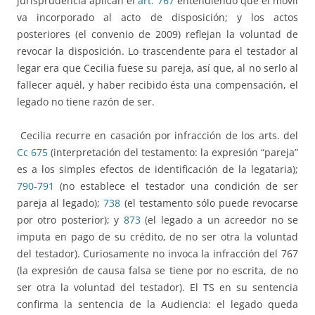
jurisprudencia aplican el
art. 767
entendiendo que el móvil
va incorporado al acto de disposición; y los actos
posteriores (el convenio de 2009) reflejan la voluntad de
revocar la disposición. Lo trascendente para el testador al
legar era que Cecilia fuese su pareja, así que, al no serlo al
fallecer aquél, y haber recibido ésta una compensación, el
legado no tiene razón de ser.
Cecilia recurre en casación por infracción de los arts. del
Cc 675
(interpretación del testamento: la expresión “pareja”
es a los simples efectos de identificación de la legataria);
790-791
(no establece el testador una condición de ser
pareja al legado);
738
(el testamento sólo puede revocarse
por otro posterior); y
873
(el legado a un acreedor no se
imputa en pago de su crédito, de no ser otra la voluntad
del testador). Curiosamente no invoca la infracción del 767
(la expresión de causa falsa se tiene por no escrita, de no
ser otra la voluntad del testador). El TS en su sentencia
confirma la sentencia de la Audiencia: el legado queda