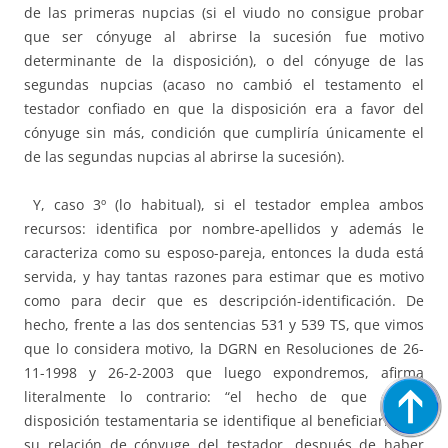
de las primeras nupcias (si el viudo no consigue probar
que ser cónyuge al abrirse la sucesión fue motivo
determinante de la disposición), o del cónyuge de las
segundas nupcias (acaso no cambió el testamento el
testador confiado en que la disposición era a favor del
cónyuge sin más, condición que cumpliría únicamente el
de las segundas nupcias al abrirse la sucesión).
Y, caso 3º (lo habitual), si el testador emplea ambos
recursos: identifica por nombre-apellidos y además le
caracteriza como su esposo-pareja, entonces la duda está
servida, y hay tantas razones para estimar que es motivo
como para decir que es descripción-identificación. De
hecho, frente a las dos sentencias 531 y 539 TS, que vimos
que lo considera motivo, la DGRN en Resoluciones de 26-
11-1998 y 26-2-2003 que luego expondremos, afirma
literalmente lo contrario: “el hecho de que en la
disposición testamentaria se identifique al beneficiario por
su relación de cónyuge del testador, después de haber