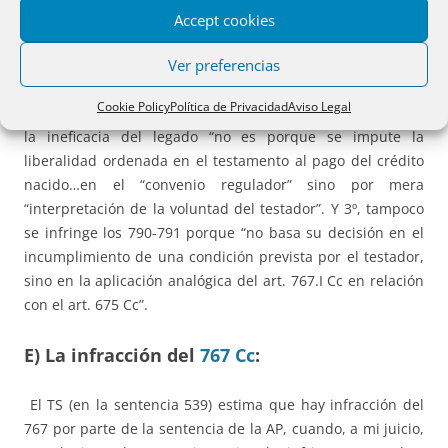
Cc porque la ineficacia no deriva de una supuesta
Accept cookies
revocación tácita ni de una presunción de revocación; la
Ver preferencias
revocación, por definición, es posterior al otorgamiento del
testamento y debe hacerse con las solemnidades
Cookie Policy
Política de Privacidad
Aviso Legal
necesarias para testar”. 2º, tampoco se infringe el 873 Cc:
la ineficacia del legado “no es porque se impute la
liberalidad ordenada en el testamento al pago del crédito
nacido…en el “convenio regulador” sino por mera
“interpretación de la voluntad del testador”. Y 3º, tampoco
se infringe los 790-791 porque “no basa su decisión en el
incumplimiento de una condición prevista por el testador,
sino en la aplicación analógica del art. 767.I Cc en relación
con el art. 675 Cc”.
E) La infracción del
767 Cc
:
El TS (en la sentencia 539) estima que hay infracción del
767 por parte de la sentencia de la AP, cuando, a mi juicio,