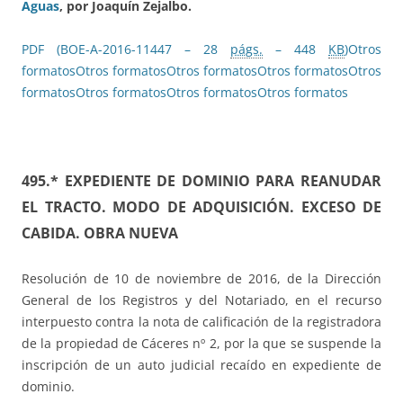
Aguas
, por Joaquín Zejalbo.
PDF (BOE-A-2016-11447 – 28
págs.
– 448
KB
)
Otros
formatos
Otros formatos
Otros formatos
Otros formatos
Otros
formatos
Otros formatos
Otros formatos
Otros formatos
495.* EXPEDIENTE DE DOMINIO PARA REANUDAR
EL TRACTO. MODO DE ADQUISICIÓN. EXCESO DE
CABIDA. OBRA NUEVA
Resolución de 10 de noviembre de 2016, de la Dirección
General de los Registros y del Notariado, en el recurso
interpuesto contra la nota de calificación de la registradora
de la propiedad de Cáceres nº 2, por la que se suspende la
inscripción de un auto judicial recaído en expediente de
dominio.