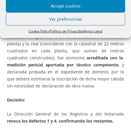
interrupción del tracto sucesivo y procede inscribir la
Accept cookies
reanudación del mismo a su favor en los términos
declarados en el auto judicial.
Ver preferencias
Y que la discrepancia entre la superficie según
Cookie Policy
Política de Privacidad
Aviso Legal
certificación registral (17,40 metros cuadrados en una sola
planta) y la real (coincidente con la catastral de 22 metros
cuadrados en cada planta, que suman 44 metros
cuadrados construidos), fue asimismo
acreditada con la
medición pericial aportada por técnico competente,
y
declarada probada en el expediente de dominio, por lo
que deberá estimarse la inscripción de dicha mayor cabida
sin necesidad de declaración de obra nueva.
Decisión:
La Dirección General de los Registros y del Notariado
revoca los defectos 1 y 4
,
confirmando los restantes.