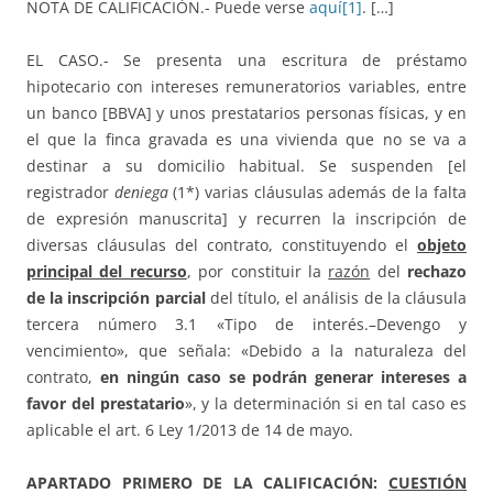
NOTA DE CALIFICACIÓN.- Puede verse
aquí
[1]
. […]
EL CASO.- Se presenta una escritura de préstamo
hipotecario con intereses remuneratorios variables, entre
un banco [BBVA] y unos prestatarios personas físicas, y en
el que la finca gravada es una vivienda que no se va a
destinar a su domicilio habitual. Se suspenden [el
registrador
deniega
(1*) varias cláusulas además de la falta
de expresión manuscrita] y recurren la inscripción de
diversas cláusulas del contrato, constituyendo el
objeto
principal del recurso
, por constituir la
razón
del
rechazo
de la inscripción parcial
del título, el análisis de la cláusula
tercera número 3.1 «Tipo de interés.–Devengo y
vencimiento», que señala: «Debido a la naturaleza del
contrato,
en ningún caso se podrán generar intereses a
favor del prestatario
», y la determinación si en tal caso es
aplicable el art. 6 Ley 1/2013 de 14 de mayo.
APARTADO PRIMERO DE LA CALIFICACIÓN:
CUESTIÓN