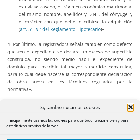
estuviese casado, el régimen económico matrimonial
del mismo, nombre, apellidos y D.N.I. del cónyuge, y
el carácter con que debe inscribirse la adquisición
(
art. 51. 9.ª del Reglamento Hipotecario
)»
4- Por último, la registradora señala también como defecto
que «en el expediente se declara un exceso de superficie
construida, no siendo medio hábil el expediente de
dominio para inscribir tal mayor superficie construida,
para lo cual debe hacerse la correspondiente declaración
de obra nueva en los términos regulados por la
normativa».
El recurrente
, por su parte, en un extenso recurso,
Sí, también usamos cookies
considera que en la referida «certificación de venta»
alegada como título de propiedad, adquirió la finca por
Principalmente usamos las cookies para que todo funcione bien y para
estadísticas propias de la web.
adjudicación tras el apremio a don C que resulta ser el hijo
de la titular registral, doña B y que, por tanto, sí que existe