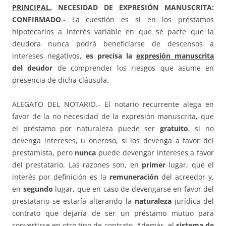
PRINCIPAL,
NECESIDAD DE EXPRESIÓN MANUSCRITA:
CONFIRMADO
.- La cuestión es si en los préstamos
hipotecarios a interés variable en que se pacte que la
deudora nunca podrá beneficiarse de descensos a
intereses negativos,
es precisa la
expresión manuscrita
del deudor
de comprender los riesgos que asume en
presencia de dicha cláusula.
ALEGATO DEL NOTARIO.- El notario recurrente alega en
favor de la no necesidad de la expresión manuscrita, que
el préstamo por naturaleza puede ser
gratuito
, si no
devenga intereses, u oneroso, si los devenga a favor del
prestamista, pero
nunca
puede devengar intereses a favor
del prestatario. Las razones son, en
primer
lugar, que el
interés por definición es la
remuneración
del acreedor y,
en
segundo
lugar, que en caso de devengarse en favor del
prestatario se estaría alterando la
naturaleza
jurídica del
contrato que dejaría de ser un préstamo mutuo para
convertirse en otro tipo de contrato. Además, el
sistema de