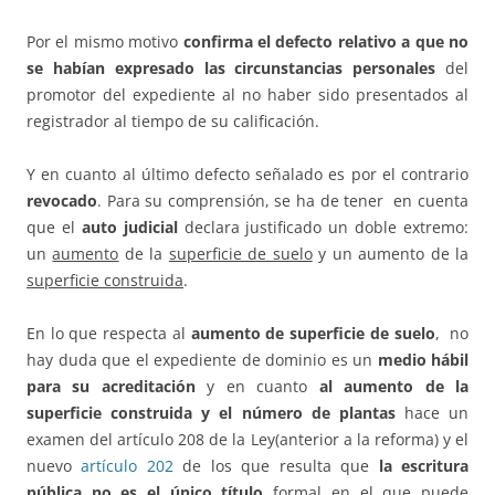
Por el mismo motivo
confirma el defecto relativo a que no
se habían expresado las circunstancias personales
del
promotor del expediente al no haber sido presentados al
registrador al tiempo de su calificación.
Y en cuanto al último defecto señalado es por el contrario
revocado
. Para su comprensión, se ha de tener en cuenta
que el
auto judicial
declara justificado un doble extremo:
un
aumento
de la
superficie de suelo
y un aumento de la
superficie construida
.
En lo que respecta al
aumento de superficie de suelo
, no
hay duda que el expediente de dominio es un
medio hábil
para su acreditación
y en cuanto
al aumento de la
superficie construida y el número de plantas
hace un
examen del artículo 208 de la Ley(anterior a la reforma) y el
nuevo
artículo 202
de los que resulta que
la escritura
pública no es el único título
formal en el que puede