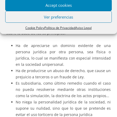
de la separación entre la persona jurídica y sus miembros,
Accept cookies
para descubrir lo que se esconde bajo su estructura
formal.
Ver preferencias
Es esta una doctrina elaborada por la Jurisprudencia del TS
Cookie Policy
Política de Privacidad
Aviso Legal
sobre la base de los ss principios.
Ha de apreciarse un dominio evidente de una
persona jurídica por otra persona, sea física o
jurídica, lo cual se manifiesta con especial intensidad
en la sociedad unipersonal.
Ha de producirse un abuso de derecho, que cause un
prejuicio a terceros o un fraude de Ley.
Es subsidiaria, como último remedio cuando el caso
no pueda resolverse mediante otras instituciones
como la simulación, la doctrina de los actos propios…
No niega la personalidad jurídica de la sociedad, ni
supone su nulidad, sino que lo que se pretende es
evitar el uso torticero de la persona jurídica