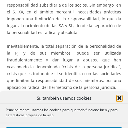
responsabilidad subsidiaria de los socios. Sin embargo, en
el S. XX, en el ámbito mercantil, necesidades prácticas
imponen una limitación de la responsabilidad, lo que da
lugar al nacimiento de las SA y SL, donde la separación de
la personalidad es radical y absoluta.
Inevitablemente, la total separación de la personalidad de
la PJ y de sus miembros, puede ser utilizada
fraudulentamente y dar lugar a abusos, que han
ocasionado la denominada “crisis de la persona jurídica”,
crisis que es indudable si se identifica con las sociedades
que limitan la responsabilidad de sus miembros, por una
aplicación radical del hermetismo de la persona jurídica.
Sí, también usamos cookies
La doctrina del “levantamiento del velo”.
Principalmente usamos las cookies para que todo funcione bien y para
estadísticas propias de la web.
Surge como reacción a los abusos del concepto de
personalidad jurídica. En tales casos, se debe prescindir