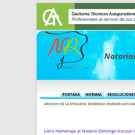
Notarios
PORTADA
NORMAS
RESOLUCIONE
MÁS USADAS (CUADRO)
INFORMES 
ARCHIVO DE LA ETIQUETA:
DOMINGO IRURZUN GOICO
INFORMES MENSUALES
VOCES P
MÁS DESTACADAS
VOCES M
TITULARES DESDE 2002
TITULARES
Libro Homenaje al Notario Domingo Irurzun 