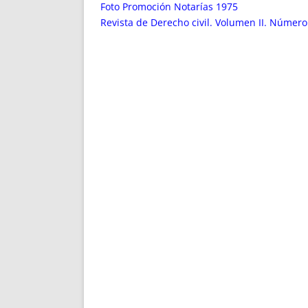
ENRIQUECIDAS
TITULARES 
Foto Promoción Notarías 1975
NO DESESPERES
CAT
Revista de Derecho civil. Volumen II. Número
A MANO
SUCESIONES 
FUTURAS NORMAS
GEORREFE
ALQUILE
TRI
LH Y C
¿SABIA
FRANCI
BÚSQUED