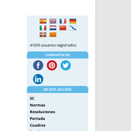
DE INICIO
PREMIO NYR
VORITOS
CONVENCIONES ANUALES
A IRPF
NUEVA ETAPA
AS
POLÍTICA DE PRIVACIDAD
IJUELAS
AVISO LEGAL
POTECA
REPORTAR INCIDENCIA
41635 usuarios registrados
PERES
LOGOTIPO
COMPARTIR EN:
CES
ENTREVISTAS
SONRISA
ENVÍA CORREO
CANALES DE VÍDEO
EN ESTA SECCIÓN
SC
Normas
Resoluciones
Portada
Cuadros