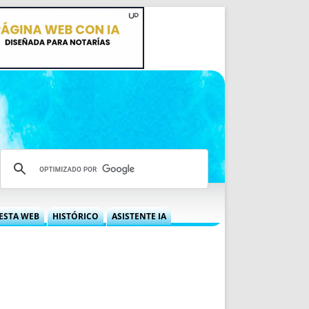
ESTA WEB
HISTÓRICO
ASISTENTE IA
A DGRN
QUÉ OFRECEMOS
 NIF
IDEARIO WEB
 LABORAL
QUIÉNES SOMOS
ÁBILES
HISTORIA