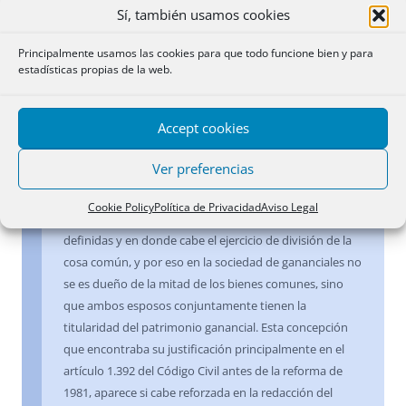
corresponde» a aquél en una finca ganancial. A este
Sí, también usamos cookies
respecto, y como dijo la Resolución de 2 de febrero de
1983, tanto la jurisprudencia del Tribunal Supremo
Principalmente usamos las cookies para que todo funcione bien y para
como la doctrina de la Dirección General configuran la
estadísticas propias de la web.
sociedad legal de gananciales –al igual que la
generalidad de la doctrina– como una comunidad de
Accept cookies
tipo germánico en la que el derecho que ostentan los
cónyuges afecta indeterminadamente al objeto, sin
Ver preferencias
atribución de cuotas ni facultad de pedir la división
material mientras dura la sociedad, a diferencia de lo
Cookie Policy
Política de Privacidad
Aviso Legal
que sucede con el condominio romano, con cuotas
definidas y en donde cabe el ejercicio de división de la
cosa común, y por eso en la sociedad de gananciales no
se es dueño de la mitad de los bienes comunes, sino
que ambos esposos conjuntamente tienen la
titularidad del patrimonio ganancial. Esta concepción
que encontraba su justificación principalmente en el
artículo 1.392 del Código Civil antes de la reforma de
1981, aparece si cabe reforzada en la redacción del