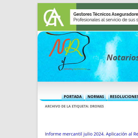
Notarios
PORTADA
NORMAS
RESOLUCIONE
MÁS USADAS (CUADRO)
INFORMES 
ARCHIVO DE LA ETIQUETA:
DRONES
INFORMES MENSUALES
VOCES P
MÁS DESTACADAS
VOCES M
TITULARES DESDE 2002
TITULARES
Informe mercantil julio 2024. Aplicación al 