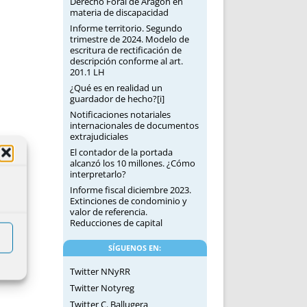
Derecho Foral de Aragón en
materia de discapacidad
Informe territorio. Segundo
trimestre de 2024. Modelo de
escritura de rectificación de
descripción conforme al art.
201.1 LH
¿Qué es en realidad un
guardador de hecho?[i]
Notificaciones notariales
internacionales de documentos
extrajudiciales
El contador de la portada
alcanzó los 10 millones. ¿Cómo
interpretarlo?
Informe fiscal diciembre 2023.
Extinciones de condominio y
valor de referencia.
Reducciones de capital
SÍGUENOS EN:
Twitter NNyRR
Twitter Notyreg
Twitter C. Ballugera