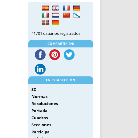
DE INICIO
PREMIO NYR
VORITOS
CONVENCIONES ANUALES
A IRPF
NUEVA ETAPA
AS
POLÍTICA DE PRIVACIDAD
41701 usuarios registrados
IJUELAS
AVISO LEGAL
POTECA
REPORTAR INCIDENCIA
COMPARTIR EN:
PERES
LOGOTIPO
CES
ENTREVISTAS
SONRISA
ENVÍA CORREO
EN ESTA SECCIÓN
CANALES DE VÍDEO
SC
Normas
Resoluciones
Portada
Cuadros
Secciones
Participa