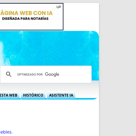
ESTA WEB
HISTÓRICO
ASISTENTE IA
A DGRN
QUÉ OFRECEMOS
 NIF
IDEARIO WEB
 LABORAL
QUIÉNES SOMOS
ÁBILES
HISTORIA
uebles.