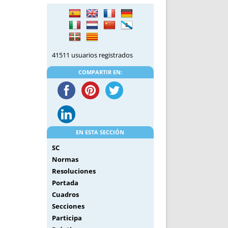
DE INICIO
PREMIO NYR
VORITOS
CONVENCIONES ANUALES
A IRPF
NUEVA ETAPA
AS
POLÍTICA DE PRIVACIDAD
41511 usuarios registrados
IJUELAS
AVISO LEGAL
POTECA
REPORTAR INCIDENCIA
COMPARTIR EN:
PERES
LOGOTIPO
CES
ENTREVISTAS
SONRISA
ENVÍA CORREO
EN ESTA SECCIÓN
CANALES DE VÍDEO
SC
Normas
Resoluciones
Portada
Cuadros
Secciones
Participa