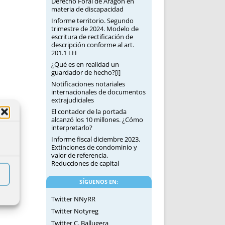
Derecho Foral de Aragón en
materia de discapacidad
Informe territorio. Segundo
trimestre de 2024. Modelo de
escritura de rectificación de
descripción conforme al art.
201.1 LH
¿Qué es en realidad un
guardador de hecho?[i]
Notificaciones notariales
internacionales de documentos
extrajudiciales
El contador de la portada
alcanzó los 10 millones. ¿Cómo
interpretarlo?
Informe fiscal diciembre 2023.
Extinciones de condominio y
valor de referencia.
Reducciones de capital
SÍGUENOS EN:
Twitter NNyRR
Twitter Notyreg
Twitter C. Ballugera