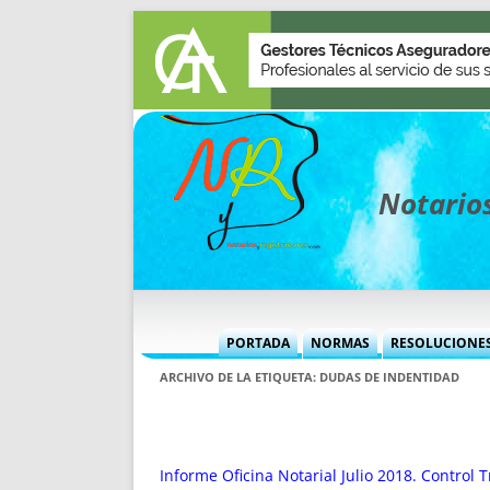
Notarios
PORTADA
NORMAS
RESOLUCIONE
MÁS USADAS (CUADRO)
INFORMES 
ARCHIVO DE LA ETIQUETA:
DUDAS DE INDENTIDAD
INFORMES MENSUALES
VOCES P
MÁS DESTACADAS
VOCES M
TITULARES DESDE 2002
TITULARES
Informe Oficina Notarial Julio 2018. Control 