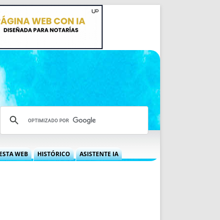
ESTA WEB
HISTÓRICO
ASISTENTE IA
A DGRN
QUÉ OFRECEMOS
 NIF
IDEARIO WEB
 LABORAL
QUIÉNES SOMOS
ÁBILES
HISTORIA