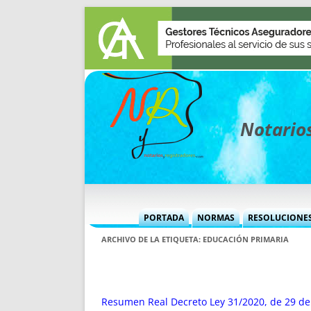
Notarios
PORTADA
NORMAS
RESOLUCIONE
MÁS USADAS (CUADRO)
INFORMES 
ARCHIVO DE LA ETIQUETA:
EDUCACIÓN PRIMARIA
INFORMES MENSUALES
VOCES P
MÁS DESTACADAS
VOCES M
TITULARES DESDE 2002
TITULARES
Resumen Real Decreto Ley 31/2020, de 29 de