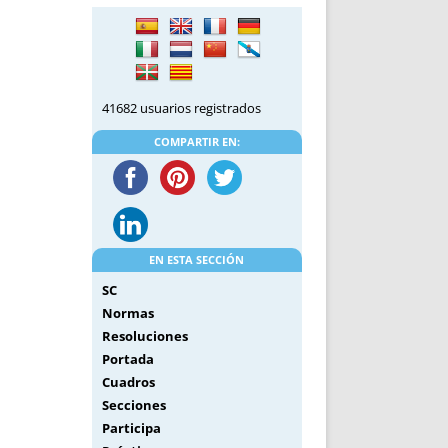
DE INICIO
PREMIO NYR
VORITOS
CONVENCIONES ANUALES
A IRPF
NUEVA ETAPA
AS
POLÍTICA DE PRIVACIDAD
41682 usuarios registrados
IJUELAS
AVISO LEGAL
POTECA
REPORTAR INCIDENCIA
COMPARTIR EN:
PERES
LOGOTIPO
CES
ENTREVISTAS
SONRISA
ENVÍA CORREO
EN ESTA SECCIÓN
CANALES DE VÍDEO
SC
Normas
Resoluciones
Portada
Cuadros
Secciones
Participa