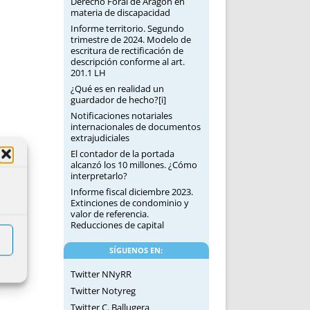
Derecho Foral de Aragón en
materia de discapacidad
Informe territorio. Segundo
trimestre de 2024. Modelo de
escritura de rectificación de
descripción conforme al art.
201.1 LH
¿Qué es en realidad un
guardador de hecho?[i]
Notificaciones notariales
internacionales de documentos
extrajudiciales
El contador de la portada
alcanzó los 10 millones. ¿Cómo
interpretarlo?
Informe fiscal diciembre 2023.
Extinciones de condominio y
valor de referencia.
Reducciones de capital
SÍGUENOS EN:
Twitter NNyRR
Twitter Notyreg
Twitter C. Ballugera