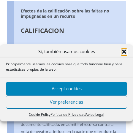
Efectos de la calificación sobre las faltas no
impugnadas en un recurso
CALIFICACION
Efectos de la calificación sobre las faltas no
Sí, también usamos cookies
impugnadas en un recurso
Principalmente usamos las cookies para que todo funcione bien y para
Efectos de la calificación sobre las faltas no
estadísticas propias de la web.
impugnadas en un recurso
Accept cookies
Resuelto un recurso gubernativo sin que dos de los
defectos señalados hubieran sido impugnados, la
Ver preferencias
Dirección, en base a los artículos 108 y 113 del
Reglamento Hipotecario, entiende que no hay
Cookie Policy
Política de Privacidad
Aviso Legal
inconveniente, si se presenta una nueva copia del
documento calificado, en admitir el recurso contra la
nota denegatoria, incluso en la parte que reproduce la