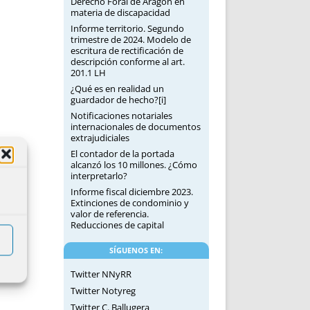
Derecho Foral de Aragón en
materia de discapacidad
Informe territorio. Segundo
trimestre de 2024. Modelo de
escritura de rectificación de
descripción conforme al art.
201.1 LH
¿Qué es en realidad un
guardador de hecho?[i]
Notificaciones notariales
internacionales de documentos
extrajudiciales
El contador de la portada
alcanzó los 10 millones. ¿Cómo
interpretarlo?
Informe fiscal diciembre 2023.
Extinciones de condominio y
valor de referencia.
Reducciones de capital
SÍGUENOS EN:
Twitter NNyRR
Twitter Notyreg
Twitter C. Ballugera