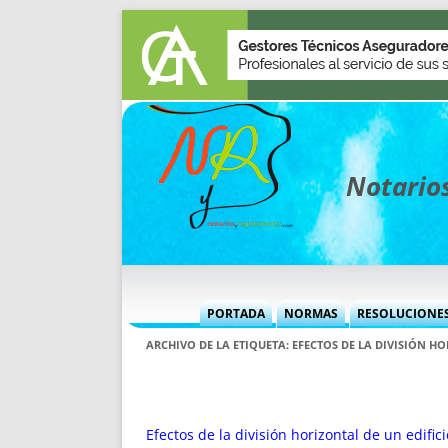
Notarios
PORTADA
NORMAS
RESOLUCIONE
MÁS USADAS (CUADRO)
INFORMES 
ARCHIVO DE LA ETIQUETA:
EFECTOS DE LA DIVISIÓN H
INFORMES MENSUALES
VOCES P
MÁS DESTACADAS
VOCES M
TITULARES DESDE 2002
TITULARES
Efectos de la división horizontal de un edif