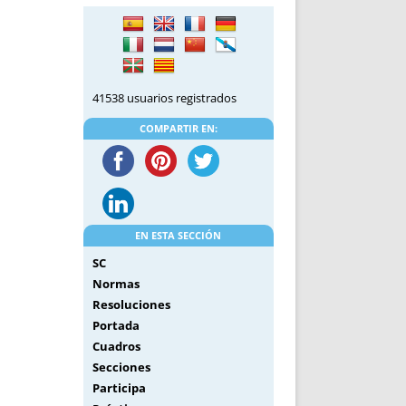
DE INICIO
PREMIO NYR
VORITOS
CONVENCIONES ANUALES
A IRPF
NUEVA ETAPA
AS
POLÍTICA DE PRIVACIDAD
41538 usuarios registrados
IJUELAS
AVISO LEGAL
POTECA
REPORTAR INCIDENCIA
COMPARTIR EN:
PERES
LOGOTIPO
CES
ENTREVISTAS
SONRISA
ENVÍA CORREO
EN ESTA SECCIÓN
CANALES DE VÍDEO
SC
Normas
Resoluciones
Portada
Cuadros
Secciones
Participa