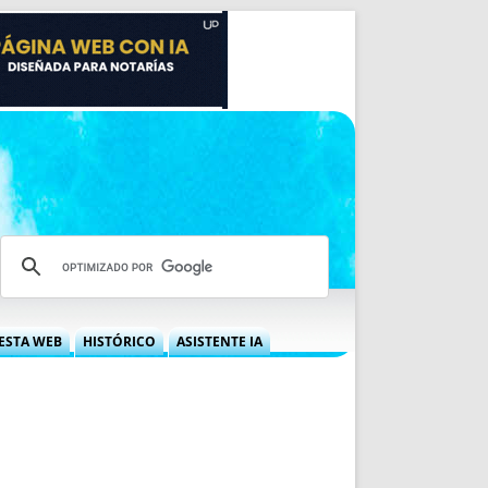
ESTA WEB
HISTÓRICO
ASISTENTE IA
A DGRN
QUÉ OFRECEMOS
 NIF
IDEARIO WEB
 LABORAL
QUIÉNES SOMOS
ÁBILES
HISTORIA