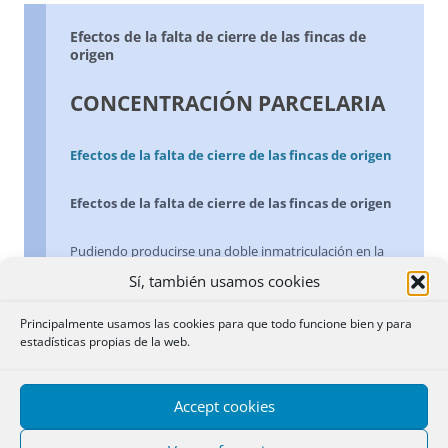
Efectos de la falta de cierre de las fincas de
origen
CONCENTRACIÓN PARCELARIA
Efectos de la falta de cierre de las fincas de origen
Efectos de la falta de cierre de las fincas de origen
Pudiendo producirse una doble inmatriculación en la
concentración parcelaria, en la que no se produce el
Sí, también usamos cookies
cierre de las fincas de origen, a diferencia de lo que
ocurre en la propiedad urbana con la reparcelación o la
Principalmente usamos las cookies para que todo funcione bien y para
estadísticas propias de la web.
compensación, cabe la posibilidad, como en el caso que
motivó este recurso, de que sobre una finca situada en
un término que haya sido objeto de concentración se
Accept cookies
hayan practicado anotaciones de embargo que den
lugar a su adjudicación a favor de persona distinta del