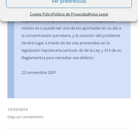
Ver preferencias
titular de las fincas de reemplazo. En tal supuesto no
cabe negar el acceso al Registro del Auto de
Cookie Policy
Política de Privacidad
Aviso Legal
adjudicación, so pretexto de que la finca objeto del
mismo es o puede ser una de las aportadas en su día a
la concentración parcelaria, y la solución del problema
tendrá lugar a través de las vías prevenidas en la
legislación hipotecaria (artículo 42 de la Ley y 313 de su
Reglamento) para remediar ese defecto.
22 noviembre 2001
15/03/2016
Deja un comentario