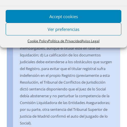
de unos trabajadores, ordenada por un Juzgado de lo
Social, y la Dirección General de los Registros confirma
la calificación denegatoria fundándose en que: a) El
Accept cookies
Registrador está vinculado por lo que resulte de los
libros a su cargo; b) Se presume que el contenido del
Ver preferencias
Registro es exacto y válido; c) La prohibición de
Cookie Policy
Política de Privacidad
Aviso Legal
disponer existente especifica que los bienes son
inembargables, aunque el titular esté en fase de
liquidación; d) La calificación de los documentos
judiciales debe extenderse a los obstáculos que surgen
del Registro, para evitar que el titular registral sufra
indefensión en el propio Registro (previamente a esta
Resolución, el Tribunal de Conflictos de Jurisdicción
dictó sentencia disponiendo que el Juez de lo Social
debía abstenerse y no perturbar la competencia de la
Comisión Liquidadora de las Entidades Aseguradoras;
por su parte, otra sentencia del Tribunal Superior de
Justicia de Madrid confirmó el auto del Juzgado de lo
Social).