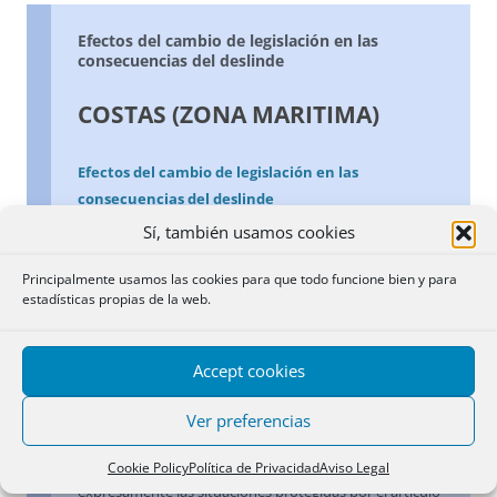
Efectos del cambio de legislación en las
consecuencias del deslinde
COSTAS (ZONA MARITIMA)
Efectos del cambio de legislación en las
consecuencias del deslinde
Sí, también usamos cookies
Efectos del cambio de legislación en las
consecuencias del deslinde
.- Iniciado un
Principalmente usamos las cookies para que todo funcione bien y para
estadísticas propias de la web.
procedimiento de deslinde en zona marítimo-terrestre
durante la vigencia del anterior Reglamento de Costas y
concluido después de su modificación en 1989, la
Accept cookies
modificación de la trascendencia jurídica de la
resolución que pone fin al procedimiento (conforme a
Ver preferencias
la Ley de Costas de 1969, no sólo carece de virtualidad
rectificadora del Registro, sino que dejaba a salvo
Cookie Policy
Política de Privacidad
Aviso Legal
expresamente las situaciones protegidas por el artículo