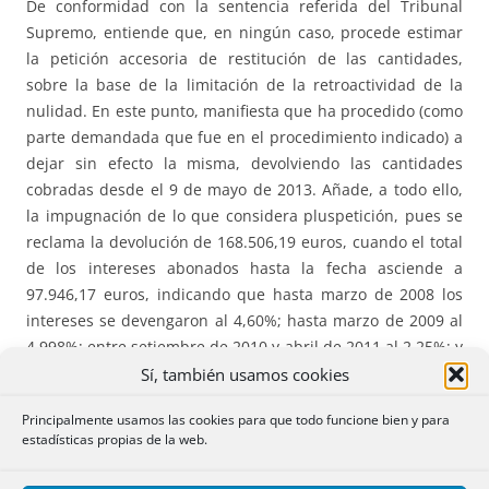
De conformidad con la sentencia referida del Tribunal
Supremo, entiende que, en ningún caso, procede estimar
la petición accesoria de restitución de las cantidades,
sobre la base de la limitación de la retroactividad de la
nulidad. En este punto, manifiesta que ha procedido (como
parte demandada que fue en el procedimiento indicado) a
dejar sin efecto la misma, devolviendo las cantidades
cobradas desde el 9 de mayo de 2013. Añade, a todo ello,
la impugnación de lo que considera pluspetición, pues se
reclama la devolución de 168.506,19 euros, cuando el total
de los intereses abonados hasta la fecha asciende a
97.946,17 euros, indicando que hasta marzo de 2008 los
intereses se devengaron al 4,60%; hasta marzo de 2009 al
4,998%; entre setiembre de 2010 y abril de 2011 al 2,25%; y
a partir de junio de 2011 al 3,25%. Calcula que la
Sí, también usamos cookies
diferencia en la aplicación del suelo asciende a 19.630,87
Principalmente usamos las cookies para que todo funcione bien y para
euros; oponiendo compensación por un importe impagado
estadísticas propias de la web.
de 500,14 euros, a fecha 4 de diciembre de 2013, sin
perjuicio de que el mismo pueda aumentar.