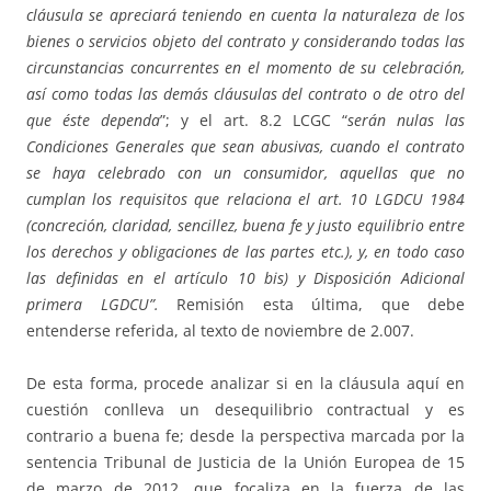
cláusula se apreciará teniendo en
cuenta la naturaleza de los
bienes o servicios objeto del contrato y considerando todas las
circunstancias concurrentes en el momento de su celebración,
así como todas las demás
cláusulas del contrato o de otro del
que éste dependa
”; y el art. 8.2 LCGC “
serán nulas las
Condiciones Generales que sean abusivas, cuando el contrato
se haya celebrado con un
consumidor, aquellas que no
cumplan los requisitos que relaciona el art. 10 LGDCU 1984
(concreción, claridad, sencillez, buena fe y justo equilibrio entre
los derechos y obligaciones de
las partes etc.), y, en todo caso
las definidas en el artículo 10 bis) y Disposición Adicional
primera LGDCU”.
Remisión esta última, que debe
entenderse referida, al texto de noviembre de 2.007.
De esta forma, procede analizar si en la cláusula aquí en
cuestión conlleva un desequilibrio contractual y es
contrario a buena fe; desde la perspectiva marcada por la
sentencia Tribunal de Justicia de la Unión Europea de 15
de marzo de 2012, que focaliza en la fuerza de las