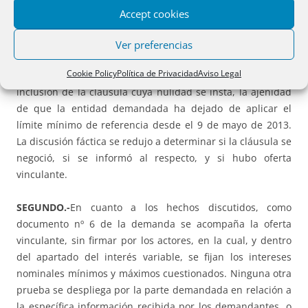
Accept cookies
En el trámite de delimitación del objeto de la prueba
verificado en la Audiencia Previa, las partes fijaron como
Ver preferencias
hechos no controvertidos: la realidad del contrato
Cookie Policy
Política de Privacidad
Aviso Legal
(aportado como documento nº 2 de la demanda), la
inclusión de la cláusula cuya nulidad se insta, la ajenidad
de que la entidad demandada ha dejado de aplicar el
límite mínimo de referencia desde el 9 de mayo de 2013.
La discusión fáctica se redujo a determinar si la cláusula se
negoció, si se informó al respecto, y si hubo oferta
vinculante.
SEGUNDO.-
En cuanto a los hechos discutidos, como
documento nº 6 de la demanda se acompaña la oferta
vinculante, sin firmar por los actores, en la cual, y dentro
del apartado del interés variable, se fijan los intereses
nominales mínimos y máximos cuestionados. Ninguna otra
prueba se despliega por la parte demandada en relación a
la específica información recibida por los demandantes, o