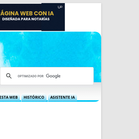
ESTA WEB
HISTÓRICO
ASISTENTE IA
A DGRN
QUÉ OFRECEMOS
 NIF
IDEARIO WEB
 LABORAL
QUIÉNES SOMOS
ÁBILES
HISTORIA