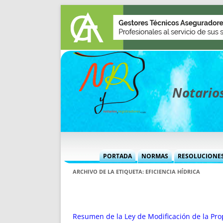
Notarios
PORTADA
NORMAS
RESOLUCIONE
MÁS USADAS (CUADRO)
INFORMES 
ARCHIVO DE LA ETIQUETA:
EFICIENCIA HÍDRICA
INFORMES MENSUALES
VOCES P
MÁS DESTACADAS
VOCES M
TITULARES DESDE 2002
TITULARES
Resumen de la Ley de Modificación de la Pro