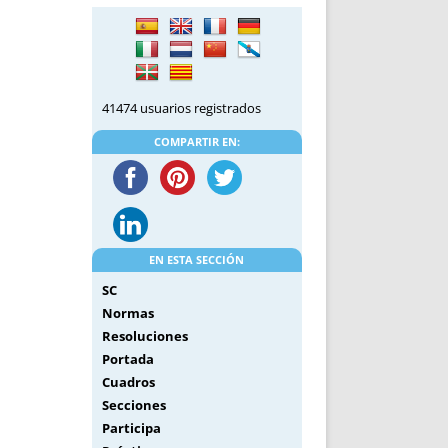
DE INICIO
PREMIO NYR
VORITOS
CONVENCIONES ANUALES
A IRPF
NUEVA ETAPA
AS
POLÍTICA DE PRIVACIDAD
41474 usuarios registrados
IJUELAS
AVISO LEGAL
POTECA
REPORTAR INCIDENCIA
COMPARTIR EN:
PERES
LOGOTIPO
CES
ENTREVISTAS
SONRISA
ENVÍA CORREO
EN ESTA SECCIÓN
CANALES DE VÍDEO
SC
Normas
Resoluciones
Portada
Cuadros
Secciones
Participa