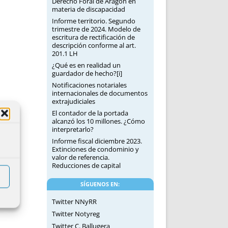
Derecho Foral de Aragón en
materia de discapacidad
Informe territorio. Segundo
trimestre de 2024. Modelo de
escritura de rectificación de
descripción conforme al art.
201.1 LH
¿Qué es en realidad un
guardador de hecho?[i]
Notificaciones notariales
internacionales de documentos
extrajudiciales
El contador de la portada
alcanzó los 10 millones. ¿Cómo
interpretarlo?
Informe fiscal diciembre 2023.
Extinciones de condominio y
valor de referencia.
Reducciones de capital
SÍGUENOS EN:
Twitter NNyRR
Twitter Notyreg
Twitter C. Ballugera