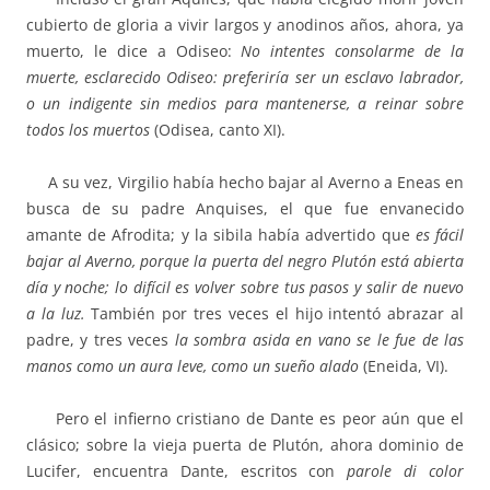
cubierto de gloria a vivir largos y anodinos años, ahora, ya
muerto, le dice a Odiseo:
No intentes consolarme de la
muerte, esclarecido Odiseo: preferiría ser un esclavo labrador,
o un indigente sin medios para mantenerse, a reinar sobre
todos los muertos
(Odisea, canto XI).
A su vez, Virgilio había hecho bajar al Averno a Eneas en
busca de su padre Anquises, el que fue envanecido
amante de Afrodita; y la sibila había advertido que
es fácil
bajar al Averno, porque la puerta del negro Plutón está abierta
día y noche; lo difícil es volver sobre tus pasos y salir de nuevo
a la luz.
También por tres veces el hijo intentó abrazar al
padre, y tres veces
la sombra asida en vano se le fue de las
manos como un aura leve, como un sueño alado
(Eneida, VI).
Pero el infierno cristiano de Dante es peor aún que el
clásico; sobre la vieja puerta de Plutón, ahora dominio de
Lucifer, encuentra Dante, escritos con
parole di color