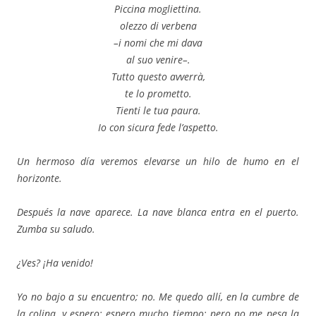
Piccina mogliettina.
olezzo di verbena
–i nomi che mi dava
al suo venire–.
Tutto questo avverrà,
te lo prometto.
Tienti le tua paura.
Io con sicura fede l’aspetto.
Un hermoso día veremos elevarse un hilo de humo en el
horizonte.
Después la nave aparece. La nave blanca entra en el puerto.
Zumba su saludo.
¿Ves? ¡Ha venido!
Yo no bajo a su encuentro; no. Me quedo allí, en la cumbre de
la colina, y espero; espero mucho tiempo; pero no me pesa la