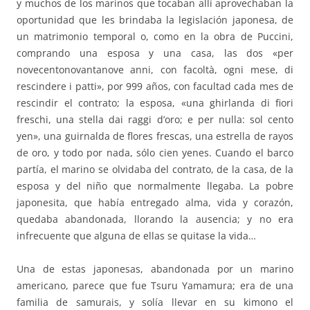
y muchos de los marinos que tocaban allí aprovechaban la
oportunidad que les brindaba la legislación japonesa, de
un matrimonio temporal o, como en la obra de Puccini,
comprando una esposa y una casa, las dos «per
novecentonovantanove anni, con facoltà, ogni mese, di
rescindere i patti», por 999 años, con facultad cada mes de
rescindir el contrato; la esposa, «una ghirlanda di fiori
freschi, una stella dai raggi d’oro; e per nulla: sol cento
yen», una guirnalda de flores frescas, una estrella de rayos
de oro, y todo por nada, sólo cien yenes. Cuando el barco
partía, el marino se olvidaba del contrato, de la casa, de la
esposa y del niño que normalmente llegaba. La pobre
japonesita, que había entregado alma, vida y corazón,
quedaba abandonada, llorando la ausencia; y no era
infrecuente que alguna de ellas se quitase la vida…
Una de estas japonesas, abandonada por un marino
americano, parece que fue Tsuru Yamamura; era de una
familia de samurais, y solía llevar en su kimono el