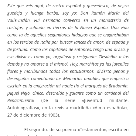
Este que veis aquí, de rostro español y quevedesco, de negra
guedeja y luenga barba, soy yo: Don Ramón María del
Valle‑Inclán. Fui hermano converso en un monasterio de
cartujos, y soldado en tierras de la Nueva España. Una vida
como la de aquellos segundones hidalgos que se enganchaban
en los tercios de Italia por buscar lances de amor, de espada y
de fortuna. Como los capitanes de entonces, tengo una divisa, y
esa divisa es como yo, orgullosa y resignada: ‘Desdeñar a los
demás y no amarse a sí mismo’. Hoy, marchitas ya las juveniles
flores y moribundos todos los entusiasmos, divierto penas y
desengaños comentando las Memorias amables que empezó a
escribir en la emigración mi noble tío el marqués de Bradomín.
¡Aquel viejo, cínico, descreído y galante como un cardenal del
Renacimiento!
(De la serie «Juventud militante.
Autobiografías», en la revista madrileña «Alma española»,
27 de diciembre de 1903).
El segundo, de su poema «Testamento», escrito en