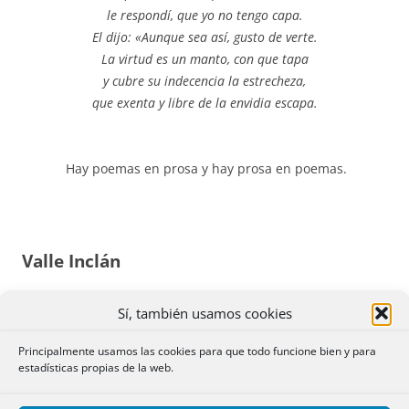
le respondí, que yo no tengo capa.
El dijo: «Aunque sea así, gusto de verte.
La virtud es un manto, con que tapa
y cubre su indecencia la estrecheza,
que exenta y libre de la envidia escapa.
Hay poemas en prosa y hay prosa en poemas.
Valle Inclán
De Valle Inclán, en la «Sonata de Estío»:
Sí, también usamos cookies
Principalmente usamos las cookies para que todo funcione bien y para
Y repentinamente
estadísticas propias de la web.
entristecido, incliné la
cabeza sobre el pecho.