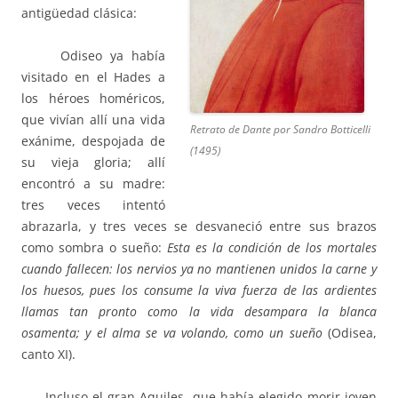
antigüedad clásica:
Odiseo ya había
visitado en el Hades a
los héroes homéricos,
que vivían allí una vida
Retrato de Dante por Sandro Botticelli
exánime, despojada de
(1495)
su vieja gloria; allí
encontró a su madre:
tres veces intentó
abrazarla, y tres veces se desvaneció entre sus brazos
como sombra o sueño:
Esta es la condición de los mortales
cuando fallecen: los nervios ya no mantienen unidos la carne y
los huesos, pues los consume la viva fuerza de las ardientes
llamas tan pronto como la vida desampara la blanca
osamenta; y el alma se va volando, como un sueño
(Odisea,
canto XI).
Incluso el gran Aquiles, que había elegido morir joven