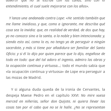
advertir que no se escribe con las canas, sino con el
entendimiento, el cual suele mejorarse con los años».
Y lanza una andanada contra Lope: «He sentido también que
me llame invidioso, y que, como a ignorante, me describa qué
cosa sea la invidia; que, en realidad de verdad, de dos que hay,
yo no conozco sino a la santa, a la noble y bien intencionada; y,
siendo esto así, como lo es, no tengo yo de perseguir a ningún
sacerdote, y más si tiene por añadidura ser familiar del Santo
Oficio; y si él lo dijo por quien parece que lo dijo, engañose de
todo en todo: que del tal adoro el ingenio, admiro las obras y
la ocupación continua y virtuosa…;
todo el mundo sabía que
«la ocupación continua y virtuosa» de Lope era perseguir a
las mozas de Madrid.
Y si alguna duda queda de la ironía de Cervantes, la
despeja Maese Pedro en el capítulo XXVI:
No mire vuesa
merced en niñerías, señor don Quijote, ni quiera llevar las
cosas tan por el cabo que no se le halle. ¿No se representan