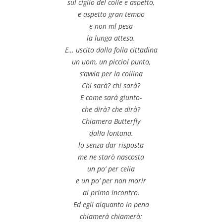
sul ciglio del colle e aspetto,
e aspetto gran tempo
e non ml pesa
la lunga attesa.
E… uscito dalla folla cittadina
un uom, un picciol punto,
s’avvia per la collina
Chi sarà? chi sarà?
E come sarà giunto-
che dirà? che dirà?
Chiamera Butterfly
dalIa lontana.
lo senza dar risposta
me ne starò nascosta
un po’ per celia
e un po’ per non morir
al primo incontro.
Ed egli alquanto in pena
chiamerà chiamerà: