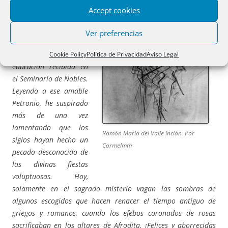
No quise ver más, y
Accept cookies
medité, porque tengo
amado a los clásicos
Ver preferencias
casi tanto como a las
mujeres. Es la
Cookie Policy
Política de Privacidad
Aviso Legal
educación recibida en
el Seminario de Nobles.
Leyendo a ese amable
Petronio, he suspirado
más de una vez
lamentando que los
Ramón María del Valle Inclán. Por
siglos hayan hecho un
Carmelmm
pecado desconocido de
las divinas fiestas
voluptuosas. Hoy,
solamente en el sagrado misterio vagan las sombras de
algunos escogidos que hacen renacer el tiempo antiguo de
griegos y romanos, cuando los efebos coronados de rosas
sacrificaban en los altares de Afrodita. ¡Felices y aborrecidas