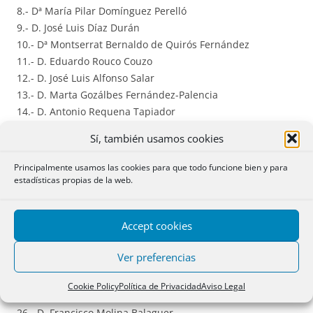
8.- Dª María Pilar Domínguez Perelló
9.- D. José Luis Díaz Durán
10.- Dª Montserrat Bernaldo de Quirós Fernández
11.- D. Eduardo Rouco Couzo
12.- D. José Luis Alfonso Salar
13.- D. Marta Gozálbes Fernández-Palencia
14.- D. Antonio Requena Tapiador
15.- Dª Rosana Archilla Andrés
Sí, también usamos cookies
16.- Dª Carmen Gorena Puértolas
17.- Dª Carmen Miquel Lasso de la Vega
Principalmente usamos las cookies para que todo funcione bien y para
18.- Dª María Jesús Franco Alonso
estadísticas propias de la web.
19.- Dª María Lorena Santamaría Ara
20.- D. Antonio Fernández Sevilla
Accept cookies
21.- D. Álvaro Esteban Gómez
22.- D. Eduardo Font Roger
Ver preferencias
23.- Dª Ana María Sabater Mataix
24.- Dª Gemma Celdrán Canto
Cookie Policy
Política de Privacidad
Aviso Legal
25.- D. Luis M. Benavides Parra
26.- D. Francisco Molina Balaguer