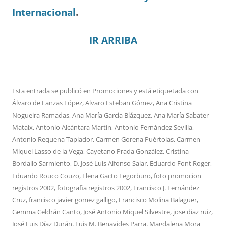
Internacional
.
IR ARRIBA
Esta entrada se publicó en
Promociones
y está etiquetada con
Álvaro de Lanzas López
,
Alvaro Esteban Gómez
,
Ana Cristina
Nogueira Ramadas
,
Ana María Garcia Blázquez
,
Ana María Sabater
Mataix
,
Antonio Alcántara Martín
,
Antonio Fernández Sevilla
,
Antonio Requena Tapiador
,
Carmen Gorena Puértolas
,
Carmen
Miquel Lasso de la Vega
,
Cayetano Prada González
,
Cristina
Bordallo Sarmiento
,
D. José Luis Alfonso Salar
,
Eduardo Font Roger
,
Eduardo Rouco Couzo
,
Elena Gacto Legorburo
,
foto promocion
registros 2002
,
fotografia registros 2002
,
Francisco J. Fernández
Cruz
,
francisco javier gomez galligo
,
Francisco Molina Balaguer
,
Gemma Celdrán Canto
,
José Antonio Miquel Silvestre
,
jose diaz ruiz
,
José Luis Díaz Durán
,
Luis M. Benavides Parra
,
Magdalena Mora