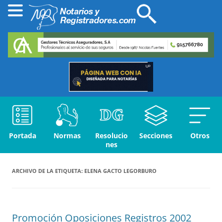
Portada
Normas
Resolucio
Secciones
Otros
nes
ARCHIVO DE LA ETIQUETA:
ELENA GACTO LEGORBURO
Promoción Oposiciones Registros 2002