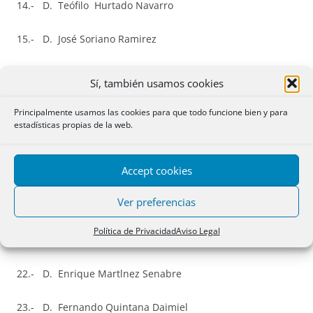
14.- D. Teófilo Hurtado Navarro
15.- D. José Soriano Ramirez
16.- Dª Mónica
Encarnaçâo
Comadira
Sí, también usamos cookies
17.- Dª Blanca María Gimeno Quintana
Principalmente usamos las cookies para que todo funcione bien y para
estadísticas propias de la web.
18.- D. Rafael Palencia Moreno
Accept cookies
19.- Dª María Dolores de Paz Sánchez
Ver preferencias
20.- Dª María Sonsoles Montero García-Siso
Política de Privacidad
Aviso Legal
21.- Dª María Teresa López Ruiz
22.- D. Enrique Martlnez Senabre
23.- D. Fernando Quintana Daimiel