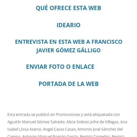
QUÉ OFRECE ESTA WEB
IDEARIO
ENTREVISTA EN ESTA WEB A FRANCISCO
JAVIER GÓMEZ GÁLLIGO
ENVIAR FOTO O ENLACE
PORTADA DE LA WEB
Esta entrada se publicó en
Promociones
y está etiquetada con
Agustín Manuel Gómez Salcedo
,
Alicia Solesio Jofre de Villegas
,
Ana
Isabel Llosa Asensi
,
Angel Casas Casas
,
Antonio José Sánchez del
Campo
,
Antonio Manuel Román García
,
Beatriz Corredor
,
Beatriz