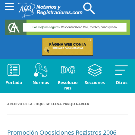
Portada
Normas
Resolucio
Secciones
Otros
nes
ARCHIVO DE LA ETIQUETA:
ELENA PAREJO GARCLA
Promoción Oposiciones Registros 2006