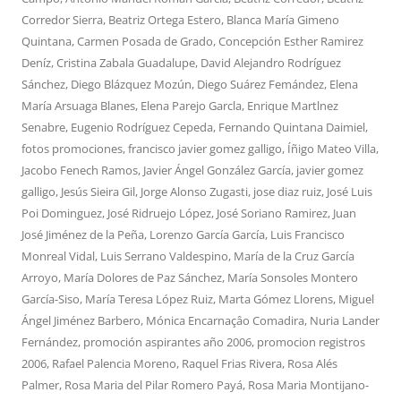
Corredor Sierra
,
Beatriz Ortega Estero
,
Blanca María Gimeno
Quintana
,
Carmen Posada de Grado
,
Concepción Esther Ramirez
Deníz
,
Cristina Zabala Guadalupe
,
David Alejandro Rodríguez
Sánchez
,
Diego Blázquez Mozún
,
Diego Suárez Femández
,
Elena
María Arsuaga Blanes
,
Elena Parejo Garcla
,
Enrique Martlnez
Senabre
,
Eugenio Rodríguez Cepeda
,
Fernando Quintana Daimiel
,
fotos promociones
,
francisco javier gomez galligo
,
Íñigo Mateo Villa
,
Jacobo Fenech Ramos
,
Javier Ángel González García
,
javier gomez
galligo
,
Jesús Sieira Gil
,
Jorge Alonso Zugasti
,
jose diaz ruiz
,
José Luis
Poi Dominguez
,
José Ridruejo López
,
José Soriano Ramirez
,
Juan
José Jiménez de la Peña
,
Lorenzo García García
,
Luis Francisco
Monreal Vidal
,
Luis Serrano Valdespino
,
María de la Cruz García
Arroyo
,
María Dolores de Paz Sánchez
,
María Sonsoles Montero
García-Siso
,
María Teresa López Ruiz
,
Marta Gómez Llorens
,
Miguel
Ángel Jiménez Barbero
,
Mónica Encarnaçâo Comadira
,
Nuria Lander
Fernández
,
promoción aspirantes año 2006
,
promocion registros
2006
,
Rafael Palencia Moreno
,
Raquel Frias Rivera
,
Rosa Alés
Palmer
,
Rosa Maria del Pilar Romero Payá
,
Rosa Maria Montijano-