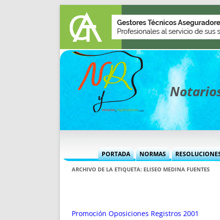
Notarios
PORTADA
NORMAS
RESOLUCIONE
MÁS USADAS (CUADRO)
INFORMES 
ARCHIVO DE LA ETIQUETA:
ELISEO MEDINA FUENTES
INFORMES MENSUALES
VOCES P
MÁS DESTACADAS
VOCES M
TITULARES DESDE 2002
TITULARES
Promoción Oposiciones Registros 2001