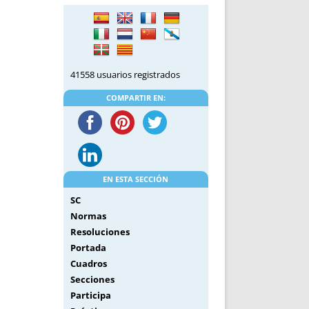
DE INICIO
PREMIO NYR
VORITOS
CONVENCIONES ANUALES
A IRPF
NUEVA ETAPA
AS
POLÍTICA DE PRIVACIDAD
41558 usuarios registrados
IJUELAS
AVISO LEGAL
POTECA
REPORTAR INCIDENCIA
COMPARTIR EN:
PERES
LOGOTIPO
CES
ENTREVISTAS
SONRISA
ENVÍA CORREO
EN ESTA SECCIÓN
CANALES DE VÍDEO
SC
Normas
Resoluciones
Portada
Cuadros
Secciones
Participa