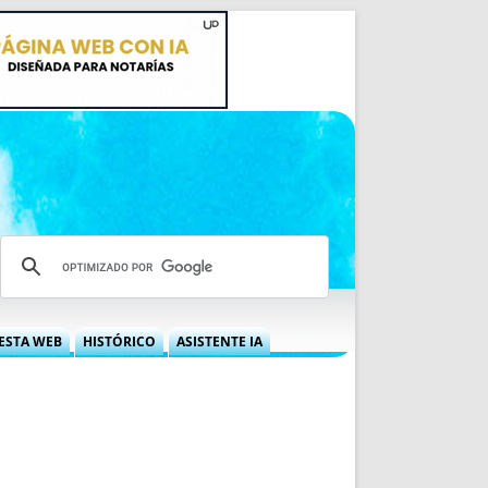
ESTA WEB
HISTÓRICO
ASISTENTE IA
A DGRN
QUÉ OFRECEMOS
 NIF
IDEARIO WEB
 LABORAL
QUIÉNES SOMOS
ÁBILES
HISTORIA