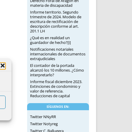
Derecho Foral de Aragón en
materia de discapacidad
Informe territorio. Segundo
trimestre de 2024. Modelo de
escritura de rectificación de
descripción conforme al art.
201.1 LH
¿Qué es en realidad un
guardador de hecho?[i]
Notificaciones notariales
internacionales de documentos
extrajudiciales
El contador de la portada
alcanzó los 10 millones. ¿Cómo
interpretarlo?
Informe fiscal diciembre 2023.
Extinciones de condominio y
valor de referencia.
Reducciones de capital
SÍGUENOS EN:
Twitter NNyRR
Twitter Notyreg
Twitter C. Ballugera