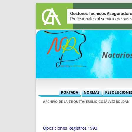
Notarios
PORTADA
NORMAS
RESOLUCIONE
MÁS USADAS (CUADRO)
INFORMES 
ARCHIVO DE LA ETIQUETA:
EMILIO GOSÁLVEZ ROLDÁN
INFORMES MENSUALES
VOCES P
MÁS DESTACADAS
VOCES M
TITULARES DESDE 2002
TITULARES
Oposiciones Registros 1993