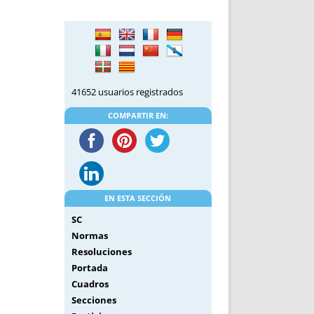
DE INICIO
PREMIO NYR
VORITOS
CONVENCIONES ANUALES
A IRPF
NUEVA ETAPA
AS
POLÍTICA DE PRIVACIDAD
IJUELAS
AVISO LEGAL
41652 usuarios registrados
POTECA
REPORTAR INCIDENCIA
PERES
LOGOTIPO
COMPARTIR EN:
CES
ENTREVISTAS
SONRISA
ENVÍA CORREO
CANALES DE VÍDEO
EN ESTA SECCIÓN
SC
Normas
Resoluciones
Portada
Cuadros
Secciones