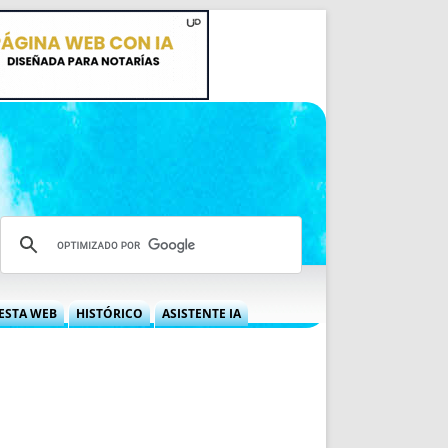
ESTA WEB
HISTÓRICO
ASISTENTE IA
A DGRN
QUÉ OFRECEMOS
 NIF
IDEARIO WEB
 LABORAL
QUIÉNES SOMOS
ÁBILES
HISTORIA