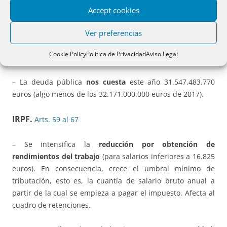
– Se fija el límite de la cuantía de los recursos ajenos del
Accept cookies
Fondo de Reestructuración Ordenada Bancaria (
FROB
) en
Ver preferencias
este ejercicio a 15.439.260 miles de euros (18.465.216,00
en 2017, 19.916.826 en 2016, 17.891.000 en 2015 y
Cookie Policy
Política de Privacidad
Aviso Legal
63.500.000 en 2014).
– La deuda pública
nos cuesta
este año 31.547.483.770
euros (algo menos de los 32.171.000.000 euros de 2017).
IRPF.
Arts. 59 al 67
– Se intensifica la
reducción por obtención de
rendimientos del trabajo
(para salarios inferiores a 16.825
euros). En consecuencia, crece el umbral mínimo de
tributación, esto es, la cuantía de salario bruto anual a
partir de la cual se empieza a pagar el impuesto. Afecta al
cuadro de retenciones.