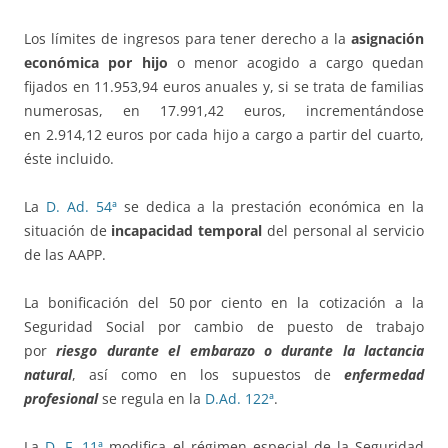
Los límites de ingresos para tener derecho a la
asignación
económica por hijo
o menor acogido a cargo quedan
fijados en 11.953,94 euros anuales y, si se trata de familias
numerosas, en 17.991,42 euros, incrementándose
en 2.914,12 euros por cada hijo a cargo a partir del cuarto,
éste incluido.
La
D. Ad. 54ª
se dedica a la prestación económica en la
situación de
incapacidad temporal
del personal al servicio
de las AAPP.
La bonificación del 50 por ciento en la cotización a la
Seguridad Social por cambio de puesto de trabajo
por
riesgo durante el embarazo o durante la lactancia
natural
, así como en los supuestos de
enfermedad
profesional
se regula en la
D.Ad. 122ª
.
La
D. F. 11ª
modifica el régimen especial de la Seguridad