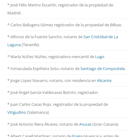
* José Félix Merino Escartín, registrador de la propiedad de
Madrid.
* Carlos Ballugera Gómez registrador de la propiedad de Bilbao.
* Alfonso de la Fuente Sancho, notario de
San Cristóbal de La
Laguna
(Tenerife).
* María Núñez Núñez, registradora mercantil de
Lugo
.
* Inmaculada Espiñeira Soto, notario de
Santiago de Compostela
.
* Jorge López Navarro, notario, con residencia en
Alicante
.
* José Ángel García-Valdecasas Butrón, registrador.
* Juan Carlos Casas Rojo, registrador de la propiedad de
Vitigudino
(Salamanca)
* José Antonio Riera Álvarez, notario de
Arucas
(Gran Canaria)
* Albert Capell Martínez, notario
de
Fraga
(Huesca) y antes de