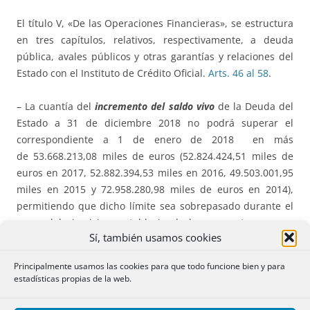
El título V, «De las Operaciones Financieras», se estructura
en tres capítulos, relativos, respectivamente, a deuda
pública, avales públicos y otras garantías y relaciones del
Estado con el Instituto de Crédito Oficial.
Arts. 46 al 58
.
– La cuantía del
incremento del
saldo vivo
de la Deuda del
Estado a 31 de diciembre 2018 no podrá superar el
correspondiente a 1 de enero de 2018 en más
de 53.668.213,08 miles de euros (52.824.424,51 miles de
euros en 2017, 52.882.394,53 miles en 2016, 49.503.001,95
miles en 2015 y 72.958.280,98 miles de euros en 2014),
permitiendo que dicho límite sea sobrepasado durante el
curso del ejercicio y estableciendo los supuestos en que
Sí, también usamos cookies
quedará automáticamente revisado.
Principalmente usamos las cookies para que todo funcione bien y para
– El importe autorizado de
Deuda para los Organismos
estadísticas propias de la web.
Públicos
se determina en el Anexo III de la Ley.