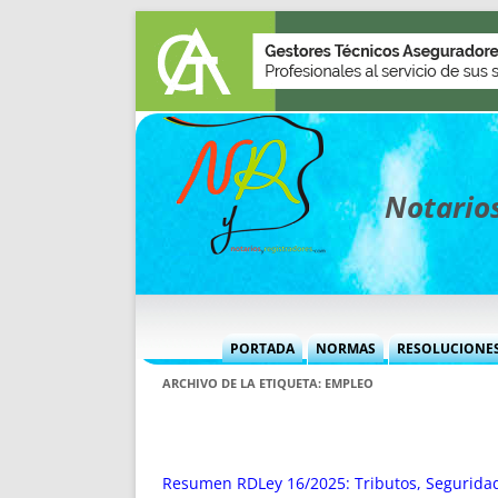
Notarios
PORTADA
NORMAS
RESOLUCIONE
MÁS USADAS (CUADRO)
INFORMES 
ARCHIVO DE LA ETIQUETA:
EMPLEO
INFORMES MENSUALES
VOCES P
MÁS DESTACADAS
VOCES M
TITULARES DESDE 2002
TITULARES
Resumen RDLey 16/2025: Tributos, Seguridad