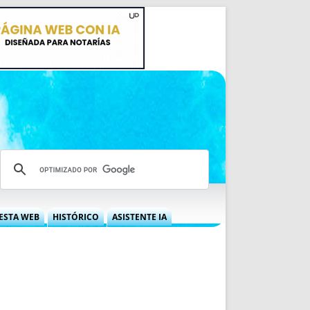
ESTA WEB
HISTÓRICO
ASISTENTE IA
A DGRN
QUÉ OFRECEMOS
 NIF
IDEARIO WEB
 LABORAL
QUIÉNES SOMOS
ÁBILES
HISTORIA