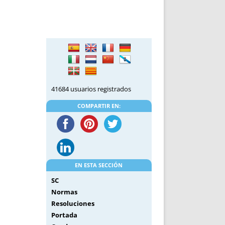
DE INICIO
PREMIO NYR
VORITOS
CONVENCIONES ANUALES
A IRPF
NUEVA ETAPA
AS
POLÍTICA DE PRIVACIDAD
IJUELAS
AVISO LEGAL
POTECA
REPORTAR INCIDENCIA
PERES
LOGOTIPO
41684 usuarios registrados
CES
ENTREVISTAS
COMPARTIR EN:
SONRISA
ENVÍA CORREO
CANALES DE VÍDEO
EN ESTA SECCIÓN
SC
Normas
Resoluciones
Portada