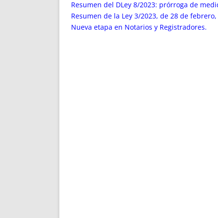
ENRIQUECIDAS
TITULARES 
Resumen del DLey 8/2023: prórroga de medi
NO DESESPERES
CAT
Resumen de la Ley 3/2023, de 28 de febrero,
Nueva etapa en Notarios y Registradores.
A MANO
SUCESIONES 
FUTURAS NORMAS
GEORREFE
ALQUILE
TRI
LH Y C
¿SABIA
FRANCI
BÚSQUED