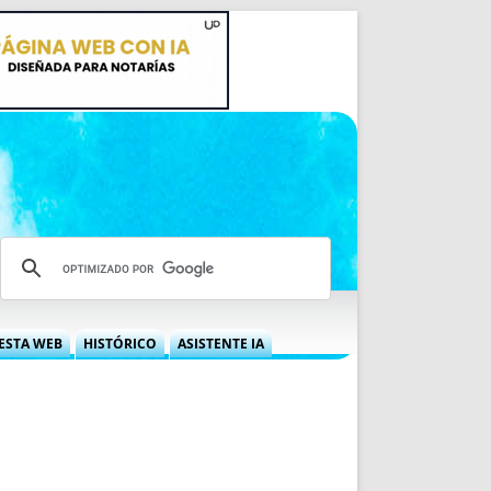
ESTA WEB
HISTÓRICO
ASISTENTE IA
A DGRN
QUÉ OFRECEMOS
 NIF
IDEARIO WEB
 LABORAL
QUIÉNES SOMOS
ÁBILES
HISTORIA