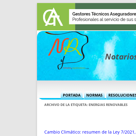
Notarios
PORTADA
NORMAS
RESOLUCIONE
MÁS USADAS (CUADRO)
INFORMES 
ARCHIVO DE LA ETIQUETA:
ENERGIAS RENOVABLES
INFORMES MENSUALES
VOCES P
MÁS DESTACADAS
VOCES M
TITULARES DESDE 2002
TITULARES
Cambio Climático: resumen de la Ley 7/2021