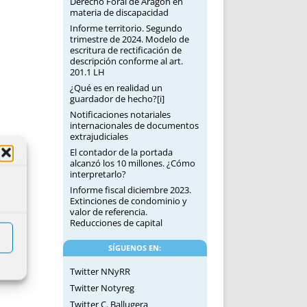
Derecho Foral de Aragón en
materia de discapacidad
Informe territorio. Segundo
trimestre de 2024. Modelo de
escritura de rectificación de
descripción conforme al art.
201.1 LH
¿Qué es en realidad un
guardador de hecho?[i]
Notificaciones notariales
internacionales de documentos
extrajudiciales
El contador de la portada
alcanzó los 10 millones. ¿Cómo
interpretarlo?
Informe fiscal diciembre 2023.
Extinciones de condominio y
valor de referencia.
Reducciones de capital
SÍGUENOS EN:
Twitter NNyRR
Twitter Notyreg
Twitter C. Ballugera