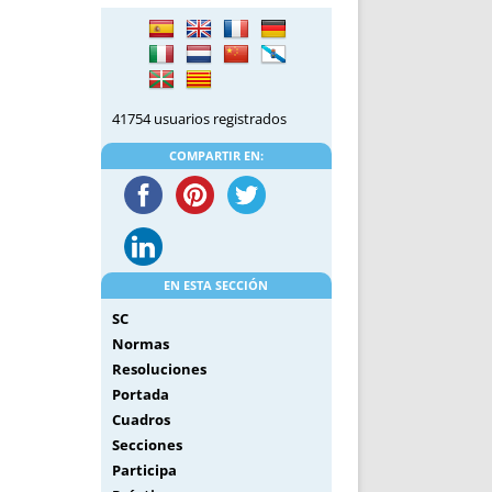
DE INICIO
PREMIO NYR
VORITOS
CONVENCIONES ANUALES
A IRPF
NUEVA ETAPA
AS
POLÍTICA DE PRIVACIDAD
41754 usuarios registrados
IJUELAS
AVISO LEGAL
POTECA
REPORTAR INCIDENCIA
COMPARTIR EN:
PERES
LOGOTIPO
CES
ENTREVISTAS
SONRISA
ENVÍA CORREO
EN ESTA SECCIÓN
CANALES DE VÍDEO
SC
Normas
Resoluciones
Portada
Cuadros
Secciones
Participa