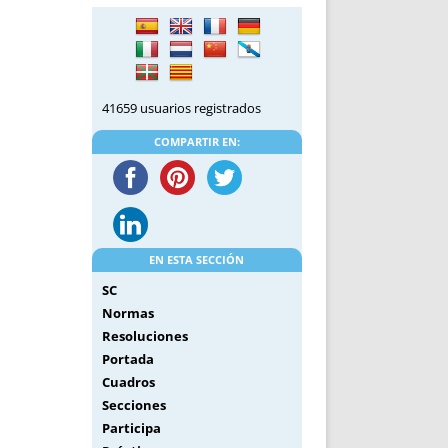
DE INICIO
PREMIO NYR
VORITOS
CONVENCIONES ANUALES
A IRPF
NUEVA ETAPA
AS
POLÍTICA DE PRIVACIDAD
41659 usuarios registrados
IJUELAS
AVISO LEGAL
POTECA
REPORTAR INCIDENCIA
COMPARTIR EN:
PERES
LOGOTIPO
CES
ENTREVISTAS
SONRISA
ENVÍA CORREO
EN ESTA SECCIÓN
CANALES DE VÍDEO
SC
Normas
Resoluciones
Portada
Cuadros
Secciones
Participa