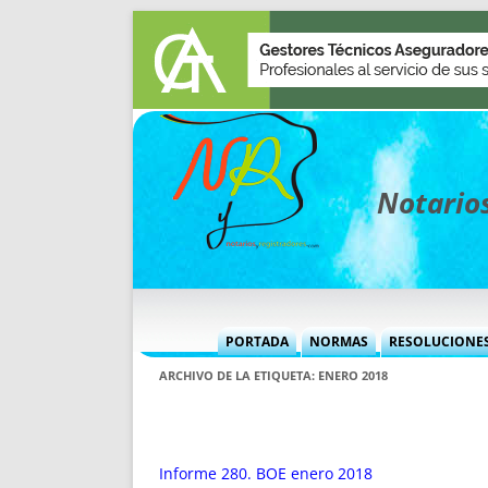
Notarios
PORTADA
NORMAS
RESOLUCIONE
MÁS USADAS (CUADRO)
INFORMES 
ARCHIVO DE LA ETIQUETA:
ENERO 2018
INFORMES MENSUALES
VOCES P
MÁS DESTACADAS
VOCES M
TITULARES DESDE 2002
TITULARES
Informe 280. BOE enero 2018