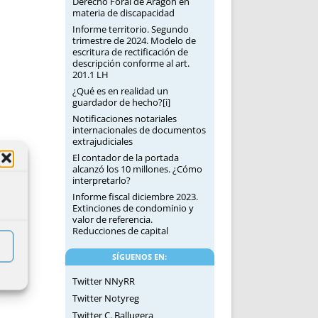
Derecho Foral de Aragón en
materia de discapacidad
Informe territorio. Segundo
trimestre de 2024. Modelo de
escritura de rectificación de
descripción conforme al art.
201.1 LH
¿Qué es en realidad un
guardador de hecho?[i]
Notificaciones notariales
internacionales de documentos
extrajudiciales
El contador de la portada
alcanzó los 10 millones. ¿Cómo
interpretarlo?
Informe fiscal diciembre 2023.
Extinciones de condominio y
valor de referencia.
Reducciones de capital
SÍGUENOS EN:
Twitter NNyRR
Twitter Notyreg
Twitter C. Ballugera